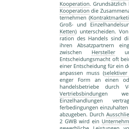
Kooperation
. Grundsätzlich
Kooperation
die Zusammen­a
ternehmen (
Kontraktmarket
Groß- und Ein­zelhandels
Ketten
) unterscheiden. Vo
ration des Handels sind d
ihren Absatzpartnern ei
zwischen
Hersteller
und
Entscheidungsmacht oft b
einer Entscheidung für ein d
anpassen muss (
selektiver
enger Form an einen o
handelsbetriebe durch
Vertriebsbindung
en wer
Einzelhandlun­gen vertr
ferbedingungen einzuhalten 
abzugeben. Durch
Ausschli
2 GWB wird ein
Unterneh
ge­werbliche
Leistung
en vo