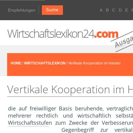
Empfehlungen
A
B
C
D
E
HOME
/
WIRTSCHAFTSLEXIKON
/ Vertikale Kooperation im Handel
Vertikale Kooperation im 
die auf freiwilliger Basis beruhende, vertrag­l
mehrerer rechtlich und wirtschaftlich selb­s
Wirtschaftsstufe
n zum Zwecke der Verbes­serung 
Gegenbegriff zur
vertikal