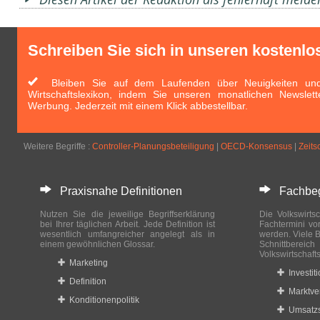
Schreiben Sie sich in unseren kostenlo
Bleiben Sie auf dem Laufenden über Neuigkeiten und 
Wirtschaftslexikon, indem Sie unseren monatlichen Newslett
Werbung. Jederzeit mit einem Klick abbestellbar.
Weitere Begriffe :
Controller-Planungsbeteiligung
|
OECD-Konsensus
|
Zeits
Praxisnahe Definitionen
Fachbegri
Nutzen Sie die jeweilige Begriffserklärung
Die Volkswirtsc
bei Ihrer täglichen Arbeit. Jede Definition ist
Fachtermini vo
wesentlich umfangreicher angelegt als in
werden. Viele B
einem gewöhnlichen Glossar.
Schnittberei
Volkswirtschaft
Marketing
Investit
Definition
Marktve
Konditionenpolitik
Umsatzs