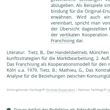
abzugeben. Als Beispiele si
bindung für die Original-Ers
erwähnen. Wird auch eine 
vereinbart, spricht man von
der Übersicht dagestellten 
der
vertikal
en Koope­ration 
Franchising
dar.
Literatur: Tietz, B., Der
Handelsbetrieb
, Mün­chen
kunftsstrategien für die Marktbearbeitung, 2. Aufl.
Das
Franchising
als Kooperationsmodell für den 
Köln u.a. 1979. Tietz, B.; Mathieu, G., Das Kontr
Analyse für die Beziehungen zwischen Konsumgüte
Vorhergehender Fachbegriff:
Vertikale Kooperation
| Nächster Fachbegriff:
ve
Diesen Artikel der Redaktion als fehlerhaft meld