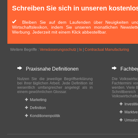
Schreiben Sie sich in unseren kostenlo
Bleiben Sie auf dem Laufenden über Neuigkeiten und 
Wirtschaftslexikon, indem Sie unseren monatlichen Newslett
Werbung. Jederzeit mit einem Klick abbestellbar.
Weitere Begriffe :
Verwässerungsschutz
|
Ix
|
Contractual Manufacturing
Praxisnahe Definitionen
Fachbegri
Nutzen Sie die jeweilige Begriffserklärung
Die Volkswirtsc
bei Ihrer täglichen Arbeit. Jede Definition ist
Fachtermini vo
wesentlich umfangreicher angelegt als in
werden. Viele B
einem gewöhnlichen Glossar.
Schnittberei
Volkswirtschaft
Marketing
Investit
Definition
Marktve
Konditionenpolitik
Umsatzs