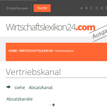
Empfehlungen
A
B
C
D
E
HOME
/
WIRTSCHAFTSLEXIKON
/ Vertriebskanal
Vertriebskanal
siehe Absatzkanal.
Absatzkanäle
-