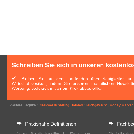
Schreiben Sie sich in unseren kostenlo
Bleiben Sie auf dem Laufenden über Neuigkeiten und 
Wirtschaftslexikon, indem Sie unseren monatlichen Newslett
Werbung. Jederzeit mit einem Klick abbestellbar.
Weitere Begriffe :
Direktversicherung
|
totales Gleichgewicht
|
Money Market 
Praxisnahe Definitionen
Fachbegri
Nutzen Sie die jeweilige Begriffserklärung
Die Volkswirtsc