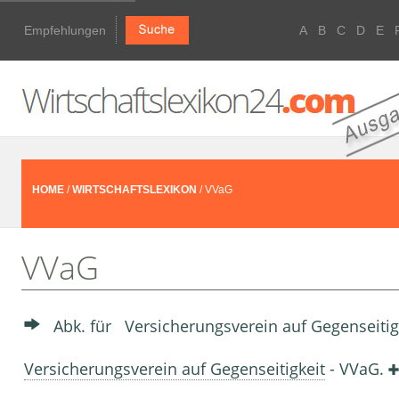
Empfehlungen
A
B
C
D
E
HOME
/
WIRTSCHAFTSLEXIKON
/ VVaG
VVaG
Abk. für Versicherungsverein auf Gegenseitig
Versicherungsverein auf Gegenseitigkeit
- VVaG.