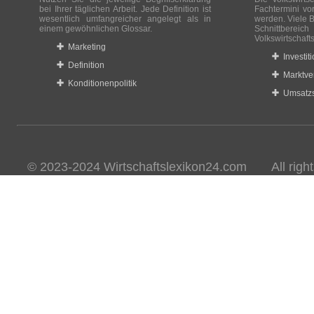
bei Ihrer täglichen Arbeit. Jede Definition ist
Fachtermini vo
wesentlich umfangreicher angelegt als in
werden. Viele B
einem gewöhnlichen Glossar.
Schnittberei
Volkswirtschaft
Marketing
Investit
Definition
Marktve
Konditionenpolitik
Umsatzs
© 2023-2024 Wirtschaftslexikon24.com All rights