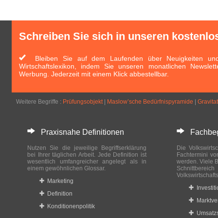
Schreiben Sie sich in unseren kostenlo
Bleiben Sie auf dem Laufenden über Neuigkeiten und 
Wirtschaftslexikon, indem Sie unseren monatlichen Newslett
Werbung. Jederzeit mit einem Klick abbestellbar.
Weitere Begriffe :
Prüfungsobjekt
|
Maslow’sche Bedürfnispyramide
|
Gravita
Praxisnahe Definitionen
Fachbegri
Nutzen Sie die jeweilige Begriffserklärung
Die Volkswirtsc
bei Ihrer täglichen Arbeit. Jede Definition ist
Fachtermini vo
wesentlich umfangreicher angelegt als in
werden. Viele B
einem gewöhnlichen Glossar.
Schnittberei
Volkswirtschaft
Marketing
Investit
Definition
Marktve
Konditionenpolitik
Umsatzs