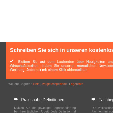
Schreiben Sie sich in unseren kostenlo
Bleiben Sie auf dem Laufenden über Neuigkeiten und 
Wirtschaftslexikon, indem Sie unseren monatlichen Newslett
Werbung. Jederzeit mit einem Klick abbestellbar.
Weitere Begriffe :
Yield
|
Vergleichsperiode
|
Lagerente
Praxisnahe Definitionen
Fachbegri
Nutzen Sie die jeweilige Begriffserklärung
Die Volkswirtsc
bei Ihrer täglichen Arbeit. Jede Definition ist
Fachtermini vo