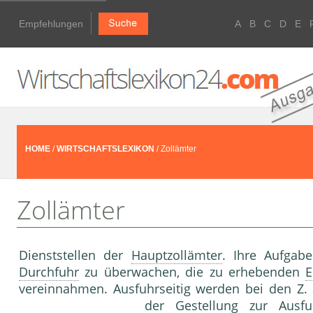
Empfehlungen
A
B
C
D
E
HOME
/
WIRTSCHAFTSLEXIKON
/ Zollämter
Zollämter
Dienststellen der
Hauptzollämter
. Ihre Aufgabe
Durchfuhr
zu überwachen, die zu erhebenden
E
vereinnahmen. Ausfuhrseitig werden bei den Z.
der
Gestellung
zur
Ausfu