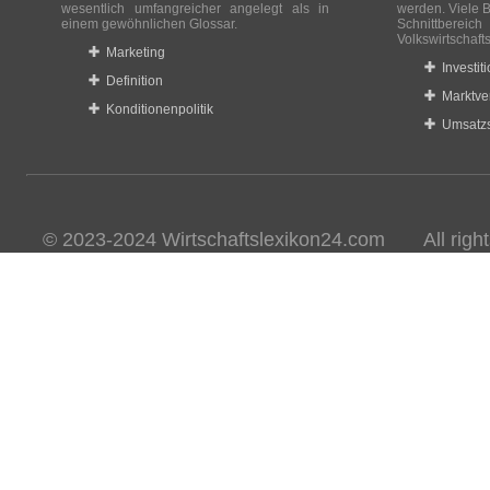
wesentlich umfangreicher angelegt als in
werden. Viele B
einem gewöhnlichen Glossar.
Schnittberei
Volkswirtschaft
Marketing
Investit
Definition
Marktve
Konditionenpolitik
Umsatzs
© 2023-2024 Wirtschaftslexikon24.com All rights