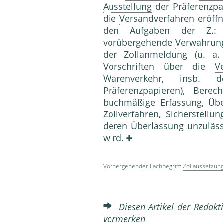
Ausstellung
der Präferenzp
die
Versandverfahren
eröffn
den Aufgaben der Z.: 
vorübergehende
Verwahrun
der
Zollanmeldung
(u. a
Vorschriften über die
V
Warenverkehr, insb.
Präferenzpapieren), Ber
buchmäßige Erfassung, Üb
Zollverfahren
, Sicherstell
deren Überlassung unzuläss
wird.
Vorhergehender Fachbegriff:
Zollaussetzun
Diesen Artikel der Redakti
vormerken