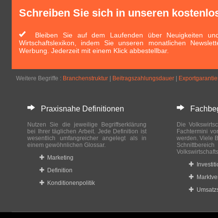
Schreiben Sie sich in unseren kostenlo
Bleiben Sie auf dem Laufenden über Neuigkeiten und 
Wirtschaftslexikon, indem Sie unseren monatlichen Newslett
Werbung. Jederzeit mit einem Klick abbestellbar.
Weitere Begriffe :
Branchenstruktur
|
Beitragszahlungsdauer
|
Exportgaranti
Praxisnahe Definitionen
Fachbegri
Nutzen Sie die jeweilige Begriffserklärung
Die Volkswirtsc
bei Ihrer täglichen Arbeit. Jede Definition ist
Fachtermini vo
wesentlich umfangreicher angelegt als in
werden. Viele B
einem gewöhnlichen Glossar.
Schnittberei
Volkswirtschaft
Marketing
Investit
Definition
Marktve
Konditionenpolitik
Umsatzs