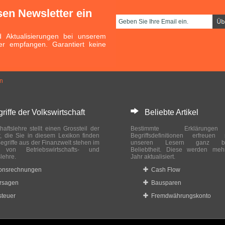
sen Newsletter ein
Aktualisierungen bei unserem
er empfangen. Garantiert keine
en
ffe der Volkswirtschaft
Beliebte Artikel
haftslehre stellt einen Grossteil der
Bestimmte Erklärung
r, die Sie in diesem Lexikon finden
Begriffsdefinitionen erfreuen
egriffe aus der Finanzwelt stehen im
unseren Lesern ganz bes
ch von Betriebswirtschafts- und
Beliebtheit. Diese werden meh
slehre.
Jahr aktualisiert.
ionsrechnungen
Cash Flow
rsagen
Bausparen
teuer
Fremdwährungskonto