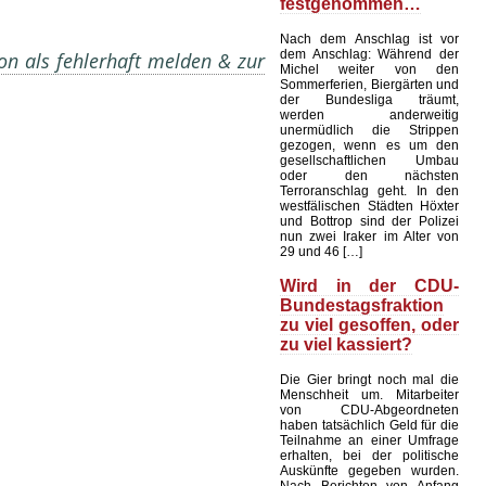
festgenommen…
Nach dem Anschlag ist vor
dem Anschlag: Während der
on als fehlerhaft melden & zur
Michel weiter von den
Sommerferien, Biergärten und
der Bundesliga träumt,
werden anderweitig
unermüdlich die Strippen
gezogen, wenn es um den
gesellschaftlichen Umbau
oder den nächsten
Terroranschlag geht. In den
westfälischen Städten Höxter
und Bottrop sind der Polizei
nun zwei Iraker im Alter von
29 und 46 […]
Wird in der CDU-
Bundestagsfraktion
zu viel gesoffen, oder
zu viel kassiert?
Die Gier bringt noch mal die
Menschheit um. Mitarbeiter
von CDU-Abgeordneten
haben tatsächlich Geld für die
Teilnahme an einer Umfrage
erhalten, bei der politische
Auskünfte gegeben wurden.
Nach Berichten von Anfang