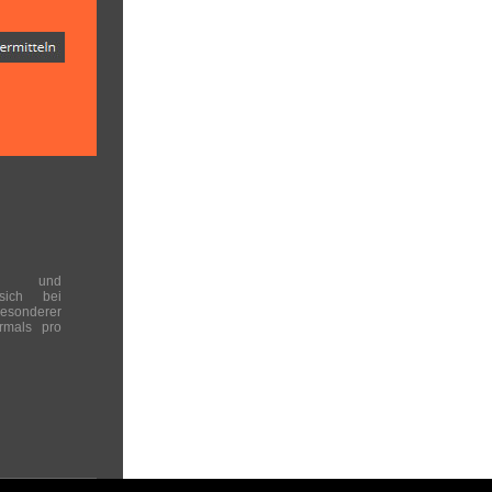
en und
 sich bei
onderer
rmals pro