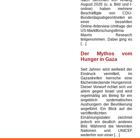
August 2026 (u. a. Bild und t-
online) haben mehrere
Beschäftigte von CDU-
Bundestagsabgeordneten an
einer bezahlten
Online-/Interview-Umfrage der
US-Marktforschungsfirma
Mavrix Research
teilgenommen. Dabei ging es
[…]
Der Mythos vom
Hunger in Gaza
Seit Jahren wird weltweit der
Eindruck vermittelt, im
Gazastreifen herrsche eine
flächendeckende Hungersnot.
Dieser Vorwurf richtet sich vor
allem gegen Israel und wird
regelmäßig als Beleg für ein
angeblich systematisches
Aushungern der Bevölkerung
angeführt. Ein Blick auf die
veröffentlichten
Ernährungsdaten zeichnet
jedoch ein deutlich anderes
Bild. Während die Vereinten
Nationen und UNICEF
weiterhin von einer […]