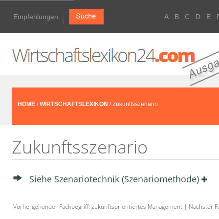
Empfehlungen
A
B
C
D
E
HOME
/
WIRTSCHAFTSLEXIKON
/ Zukunftsszenario
Zukunftsszenario
Siehe
Szenariotechnik
(Szenariomethode)
Vorhergehender Fachbegriff:
zukunftsorientiertes Management
| Nächster Fa