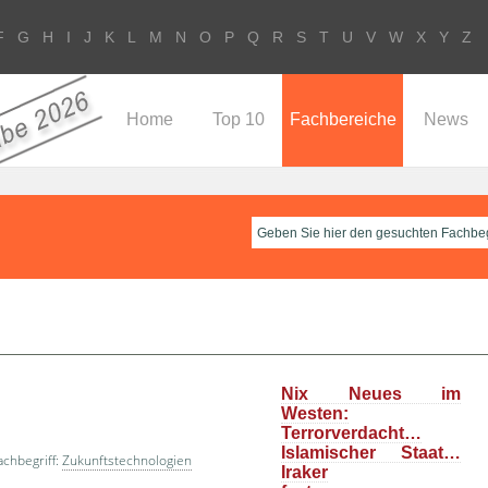
F
G
H
I
J
K
L
M
N
O
P
Q
R
S
T
U
V
W
X
Y
Z
Home
Top 10
Fachbereiche
News
Nix Neues im
Westen:
Terrorverdacht…
Islamischer Staat…
chbegriff:
Zukunftstechnologien
Iraker