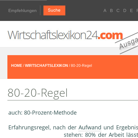
Empfehlungen
A
B
C
D
E
HOME
/
WIRTSCHAFTSLEXIKON
/ 80-20-Regel
80-20-Regel
auch: 80-Prozent-Methode
Erfahrungsregel, nach der
Aufwand
und Ergebnis 
stehen: 80% der Arbeit läs