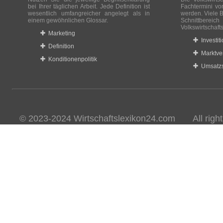
bei Ihrer täglichen Arbeit. Jede Definition ist
Fachtermini vo
wesentlich umfangreicher angelegt als in
werden. Viele B
einem gewöhnlichen Glossar.
Schnittberei
Volkswirtschaft
Marketing
Investit
Definition
Marktve
Konditionenpolitik
Umsatzs
© 2023-2024 Wirtschaftslexikon24.com All rights