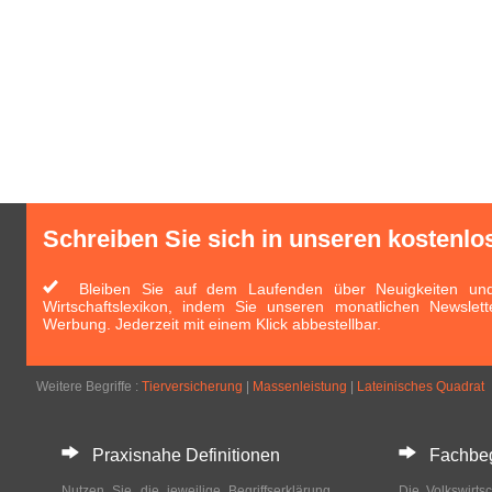
Schreiben Sie sich in unseren kostenlo
Bleiben Sie auf dem Laufenden über Neuigkeiten und 
Wirtschaftslexikon, indem Sie unseren monatlichen Newslett
Werbung. Jederzeit mit einem Klick abbestellbar.
Weitere Begriffe :
Tierversicherung
|
Massenleistung
|
Lateinisches Quadrat
Praxisnahe Definitionen
Fachbegri
Nutzen Sie die jeweilige Begriffserklärung
Die Volkswirtsc