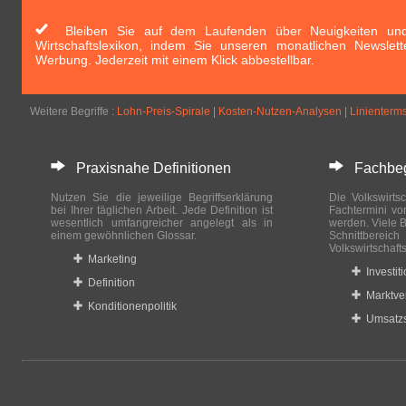
Bleiben Sie auf dem Laufenden über Neuigkeiten und 
Wirtschaftslexikon, indem Sie unseren monatlichen Newslett
Werbung. Jederzeit mit einem Klick abbestellbar.
Weitere Begriffe :
Lohn-Preis-Spirale
|
Kosten-Nutzen-Analysen
|
Linienterm
Praxisnahe Definitionen
Fachbegri
Nutzen Sie die jeweilige Begriffserklärung
Die Volkswirtsc
bei Ihrer täglichen Arbeit. Jede Definition ist
Fachtermini vo
wesentlich umfangreicher angelegt als in
werden. Viele B
einem gewöhnlichen Glossar.
Schnittberei
Volkswirtschaft
Marketing
Investit
Definition
Marktve
Konditionenpolitik
Umsatzs