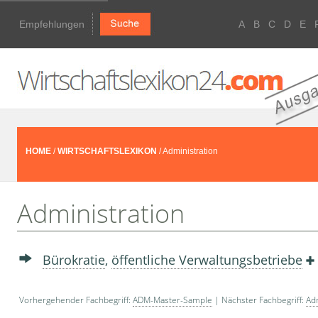
Empfehlungen
A
B
C
D
E
HOME
/
WIRTSCHAFTSLEXIKON
/ Administration
Administration
Bürokratie
,
öffentliche Verwaltungsbetriebe
Vorhergehender Fachbegriff:
ADM-Master-Sample
| Nächster Fachbegriff:
Adm