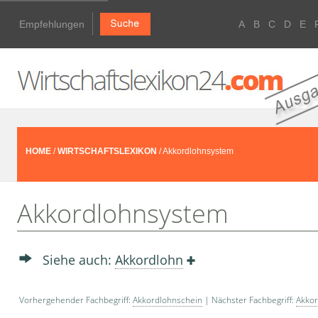
Empfehlungen
A
B
C
D
E
HOME
/
WIRTSCHAFTSLEXIKON
/ Akkordlohnsystem
Akkordlohnsystem
Siehe auch:
Akkordlohn
Vorhergehender Fachbegriff:
Akkordlohnschein
| Nächster Fachbegriff:
Akkor