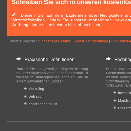
Schreiben Sie sich in unseren kostenlo
Bleiben Sie auf dem Laufenden über Neuigkeiten und 
Wirtschaftslexikon, indem Sie unseren monatlichen Newslett
Werbung. Jederzeit mit einem Klick abbestellbar.
Weitere Begriffe :
Mindestreservesätze
|
Gesetz der Nachfrage
|
GfK-Fernseh
Praxisnahe Definitionen
Fachbegri
Nutzen Sie die jeweilige Begriffserklärung
Die Volkswirtsc
bei Ihrer täglichen Arbeit. Jede Definition ist
Fachtermini vo
wesentlich umfangreicher angelegt als in
werden. Viele B
einem gewöhnlichen Glossar.
Schnittberei
Volkswirtschaft
Marketing
Investit
Definition
Marktve
Konditionenpolitik
Umsatzs