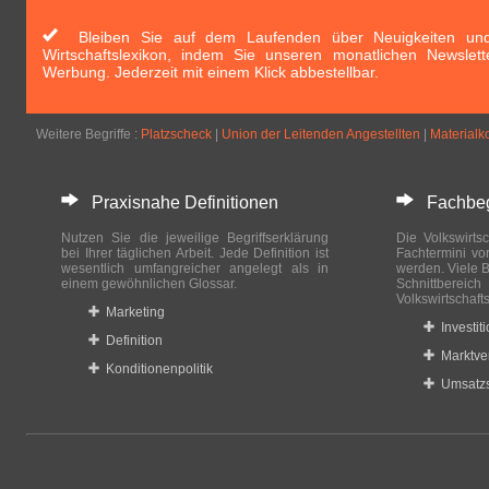
Bleiben Sie auf dem Laufenden über Neuigkeiten und 
Wirtschaftslexikon, indem Sie unseren monatlichen Newslett
Werbung. Jederzeit mit einem Klick abbestellbar.
Weitere Begriffe :
Platzscheck
|
Union der Leitenden Angestellten
|
Materialko
Praxisnahe Definitionen
Fachbegri
Nutzen Sie die jeweilige Begriffserklärung
Die Volkswirtsc
bei Ihrer täglichen Arbeit. Jede Definition ist
Fachtermini vo
wesentlich umfangreicher angelegt als in
werden. Viele B
einem gewöhnlichen Glossar.
Schnittberei
Volkswirtschaft
Marketing
Investit
Definition
Marktve
Konditionenpolitik
Umsatzs