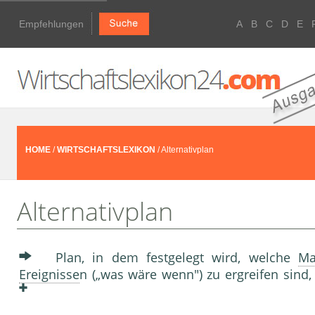
Empfehlungen
A
B
C
D
E
HOME
/
WIRTSCHAFTSLEXIKON
/ Alternativplan
Alternativplan
Plan, in dem festgelegt wird, welche
Ma
Ereignisse
n („was wäre wenn") zu ergreifen sind,