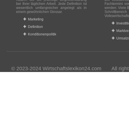
bei Ihrer täglichen Arbeit. Jede Definition ist
Fachtermini vo
wesentlich umfangreicher angelegt als in
werden. Viele B
einem gewöhnlichen Glossar.
Schnittberei
Volkswirtschaft
Marketing
Investit
Definition
Marktve
Konditionenpolitik
Umsatzs
© 2023-2024 Wirtschaftslexikon24.com All rights