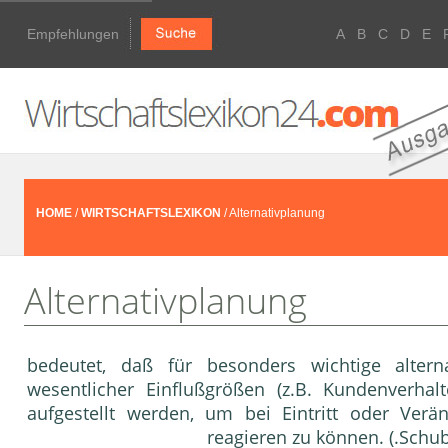
Empfehlungen
A
B
C
D
E
HOME
/
WIRTSCHAFTSLEXIKON
/ Alternativplanung
Alternativplanung
bedeutet, daß für besonders wichtige alte
wesentlicher Einflußgrößen (z.B. Kundenverhalt
aufgestellt werden, um bei Eintritt oder Verän
reagieren zu können. (.Schu