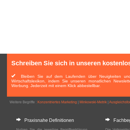
Schreiben Sie sich in unseren kostenlo
Bleiben Sie auf dem Laufenden über Neuigkeiten und 
Wirtschaftslexikon, indem Sie unseren monatlichen Newslett
Werbung. Jederzeit mit einem Klick abbestellbar.
Weitere Begriffe :
Konzentriertes Marketing
|
Minkowski-Metrik
|
Ausgleichsfo
Praxisnahe Definitionen
Fachbegri
Nutzen Sie die jeweilige Begriffserklärung
Die Volkswirtsc