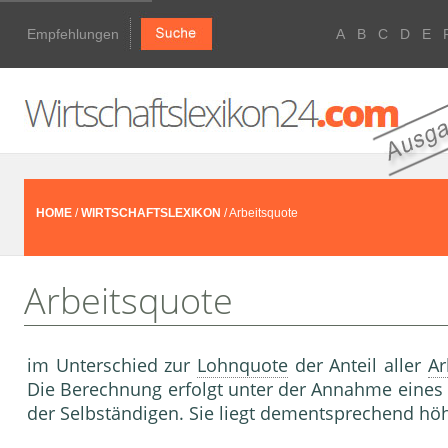
Empfehlungen
A
B
C
D
E
HOME
/
WIRTSCHAFTSLEXIKON
/ Arbeitsquote
Arbeitsquote
im Unterschied zur
Lohnquote
der Anteil aller
Ar
Die Berechnung erfolgt unter der Annahme eines
der Selbständigen. Sie liegt dementsprechend höh