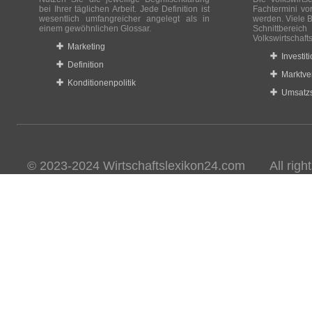
bei Ihrer täglichen Arbeit. Jede Definition ist
Fachtermini vo
wesentlich umfangreicher angelegt als in
werden. Viele B
einem gewöhnlichen Glossar.
Schnittberei
Volkswirtschaft
Marketing
Investit
Definition
Marktve
Konditionenpolitik
Umsatzs
© 2023-2024 Wirtschaftslexikon24.com All rights