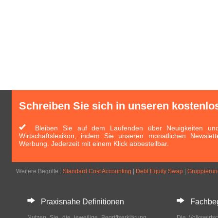
Schreiben Sie sich in unseren kostenlo
Bleiben Sie auf dem Laufenden über Neuigkeiten und 
Wirtschaftslexikon, indem Sie unseren monatlichen Newslett
Werbung. Jederzeit mit einem Klick abbestellbar.
Weitere Begriffe :
Standard Cost Accounting
|
Debt Equity Swap
|
Gruppierun
Praxisnahe Definitionen
Fachbegri
Nutzen Sie die jeweilige Begriffserklärung
Die Volkswirtsc