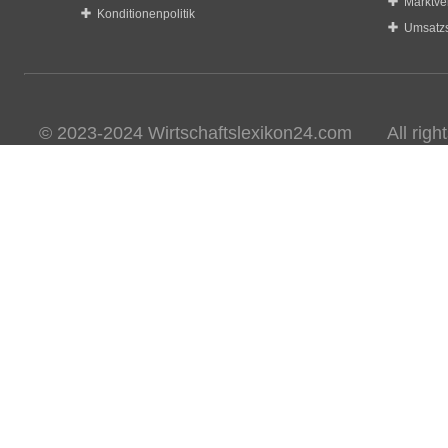
Marktve
Konditionenpolitik
Umsatzs
© 2023-2024 Wirtschaftslexikon24.com All rights