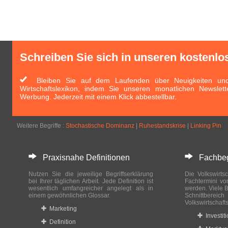
Schreiben Sie sich in unseren kostenlo
Bleiben Sie auf dem Laufenden über Neuigkeiten und 
Wirtschaftslexikon, indem Sie unseren monatlichen Newslett
Werbung. Jederzeit mit einem Klick abbestellbar.
Weitere Begriffe :
Stochastische Dominanz
|
Ruhestandskrise
|
Linking Pin
Praxisnahe Definitionen
Fachbegri
Nutzen Sie die jeweilige Begriffserklärung
Die Volkswirtsc
bei Ihrer täglichen Arbeit. Jede Definition ist
Fachtermini vo
wesentlich umfangreicher angelegt als in
werden. Viele B
einem gewöhnlichen Glossar.
Schnittberei
Volkswirtschaft
Marketing
Investit
Definition