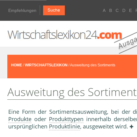
Empfehlungen
A
B
C
D
E
HOME
/
WIRTSCHAFTSLEXIKON
/ Ausweitung des Sortiments
Ausweitung des Sortiment
Eine Form der Sortimentsausweitung, bei der 
Produkte
oder
Produkttypen
innerhalb derselb
ursprünglichen
Produktlinie
, ausgeweitet wird.