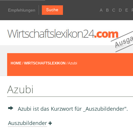
Empfehlungen
A
B
C
D
E
HOME
/
WIRTSCHAFTSLEXIKON
/ Azubi
Azubi
Azubi ist das Kurzwort für _Auszubildender".
Auszubildender