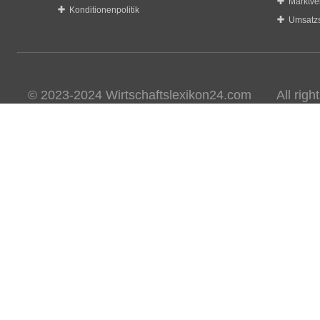
Marktve
Konditionenpolitik
Umsatzs
© 2023-2024 Wirtschaftslexikon24.com All rights