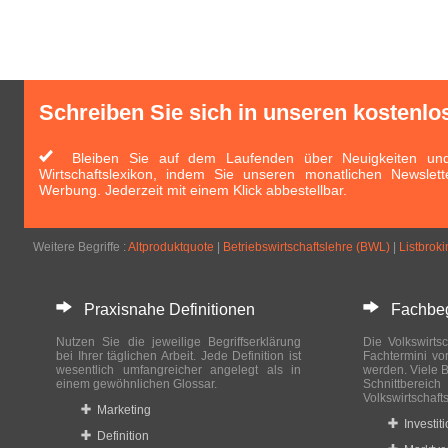
Schreiben Sie sich in unseren kostenlo
Bleiben Sie auf dem Laufenden über Neuigkeiten und 
Wirtschaftslexikon, indem Sie unseren monatlichen Newslett
Werbung. Jederzeit mit einem Klick abbestellbar.
Weitere Begriffe :
Altproduktquote
|
Betriebswirtschaftslehre (BWL)
|
Listbrok
Praxisnahe Definitionen
Fachbegri
Nutzen Sie die jeweilige Begriffserklärung
Die Volkswirtsc
bei Ihrer täglichen Arbeit. Jede Definition ist
Fachtermini vo
wesentlich umfangreicher angelegt als in
werden. Viele B
einem gewöhnlichen Glossar.
Schnittberei
Volkswirtschaft
Marketing
Investit
Definition