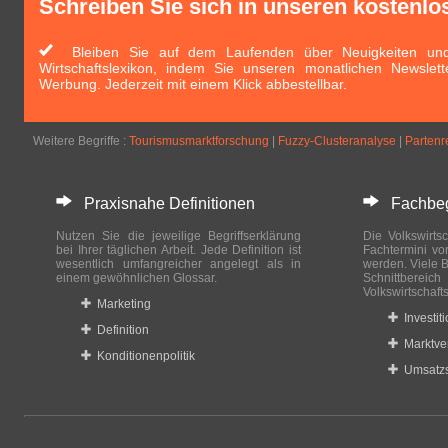
Schreiben Sie sich in unseren kostenlo
Bleiben Sie auf dem Laufenden über Neuigkeiten und 
Wirtschaftslexikon, indem Sie unseren monatlichen Newslett
Werbung. Jederzeit mit einem Klick abbestellbar.
Weitere Begriffe :
Tourismusmarktforschung
|
Fuzzy-Clusteranalyse
|
Partenr
Praxisnahe Definitionen
Fachbegri
Nutzen Sie die jeweilige Begriffserklärung
Die Volkswirtsc
bei Ihrer täglichen Arbeit. Jede Definition ist
Fachtermini vo
wesentlich umfangreicher angelegt als in
werden. Viele B
einem gewöhnlichen Glossar.
Schnittberei
Volkswirtschaft
Marketing
Investit
Definition
Marktve
Konditionenpolitik
Umsatzs