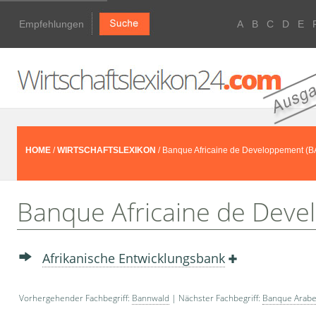
Empfehlungen
A
B
C
D
E
HOME
/
WIRTSCHAFTSLEXIKON
/ Banque Africaine de Developpement (
Banque Africaine de Dev
Afrikanische Entwicklungsbank
Vorhergehender Fachbegriff:
Bannwald
| Nächster Fachbegriff:
Banque Arabe