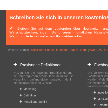
Schreiben Sie sich in unseren kostenlo
Bleiben Sie auf dem Laufenden über Neuigkeiten und 
Wirtschaftslexikon, indem Sie unseren monatlichen Newslett
Werbung. Jederzeit mit einem Klick abbestellbar.
Weitere Begriffe :
stock index future
|
Indexed Coupon Bonds
|
vwd GUS-Rep
Praxisnahe Definitionen
Fachbegri
Nutzen Sie die jeweilige Begriffserklärung
Die Volkswirtsc
bei Ihrer täglichen Arbeit. Jede Definition ist
Fachtermini vo
wesentlich umfangreicher angelegt als in
werden. Viele B
einem gewöhnlichen Glossar.
Schnittberei
Volkswirtschaft
Marketing
Investit
Definition
Marktve
Konditionenpolitik
Umsatzs