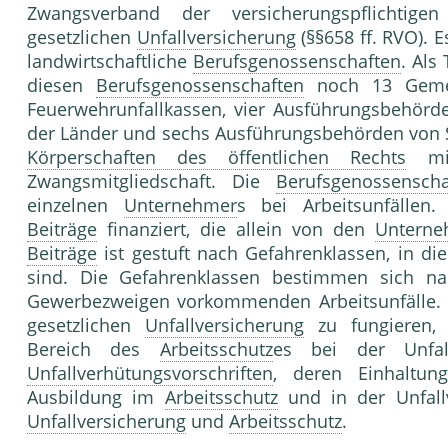
Zwangsverband der versicherungspflichtig
gesetzlichen
Unfallversicherung
(§§658 ff. RVO). 
landwirtschaftliche
Berufsgenossenschaften
. Als
diesen
Berufsgenossenschaften
noch 13 Gemein
Feuerwehrunfallkassen, vier Ausführungsbehörd
der Länder und sechs Ausführungsbehörden von 
Körperschaften des öffentlichen Rechts
mit
Zwangsmitgliedschaft. Die
Berufsgenossenscha
einzelnen
Unternehmer
s bei Arbeitsunfällen
Beiträge
finanziert, die allein von den
Unterne
Beiträge
ist gestuft nach Gefahrenklassen, in di
sind. Die Gefahrenklassen bestimmen sich n
Gewerbezweigen vorkommenden Arbeitsunfälle. Ü
gesetzlichen
Unfallversicherung
zu fungieren,
Bereich des
Arbeitsschutz
es bei der Unfall
Unfallverhütungsvorschriften
, deren Einhaltun
Ausbildung im
Arbeitsschutz
und in der Unfall
Unfallversicherung
und
Arbeitsschutz
.