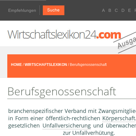
Empfehlungen
A
B
C
D
E
HOME
/
WIRTSCHAFTSLEXIKON
/ Berufsgenossenschaft
Berufsgenossenschaft
branchenspezifischer Verband mit Zwangsmitglie
in Form einer öffentlich-rechtlichen
Körperschaft
gesetzlichen
Unfallversicherung
und überwachen 
zur Unfallverhütung.