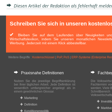
Diesen Artikel der Redaktion als fehlerhaft meld
Schreiben Sie sich in unseren kostenlo
Bleiben Sie auf dem Laufenden über Neuigkeiten und 
Wirtschaftslexikon, indem Sie unseren monatlichen Newslett
Werbung. Jederzeit mit einem Klick abbestellbar.
Weitere Begriffe :
Kostenschlüssel
|
PoP, PoS
|
ERP-Systeme (Enterprise Re
Praxisnahe Definitionen
Fachbegri
Nutzen Sie die jeweilige Begriffserklärung
Die Volkswirtsc
bei Ihrer täglichen Arbeit. Jede Definition ist
Fachtermini vo
wesentlich umfangreicher angelegt als in
werden. Viele B
einem gewöhnlichen Glossar.
Schnittberei
Volkswirtschaft
Marketing
Investit
Definition
Marktve
Konditionenpolitik