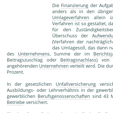
Die
Finanzierung
der Aufga
anders als in den übrig
Umlageverfahren
allein 
Verfahren ist so gestaltet, 
für den Zuständigkeitsbe
Überschuss der
Aufwend
(Verfahren der nachträglich
das Umlagesoll, das dann n
des
Unternehmen
s, Summe der im
Berichtsj
Beitragszuschlag oder
Beitragsnachlass
) von 
angehörenden
Unternehmen
verteilt wird. Die du
Prozent.
In der gesetzlichen
Unfallversicherung
versich
Ausbildungs- oder Lehrverhältnis in der gewerb
gewerblichen
Berufsgenossenschaften
sind 43 M
Betrieb
e versichert.