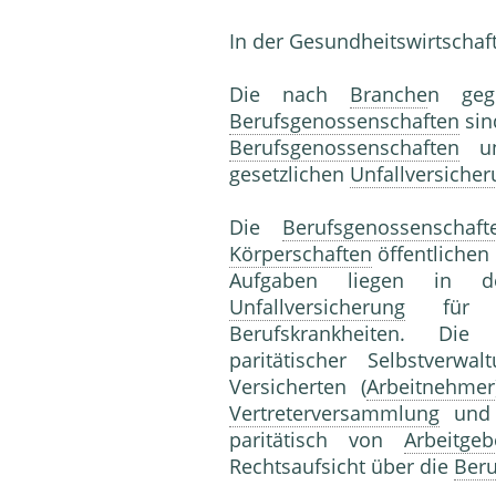
In der Gesundheitswirtschaft
Die nach
Branche
n geg
Berufsgenossenschaften
sin
Berufsgenossenschaften
und
gesetzlichen
Unfallversiche
Die
Berufsgenossenschaft
Körperschaften
öffentlichen
Aufgaben liegen in de
Unfallversicherung
für Ar
Berufskrankheiten. Di
paritätischer Selbstverw
Versicherten (
Arbeitnehmer
Vertreterversammlung
und
paritätisch von
Arbeitgeb
Rechtsaufsicht über die
Beru