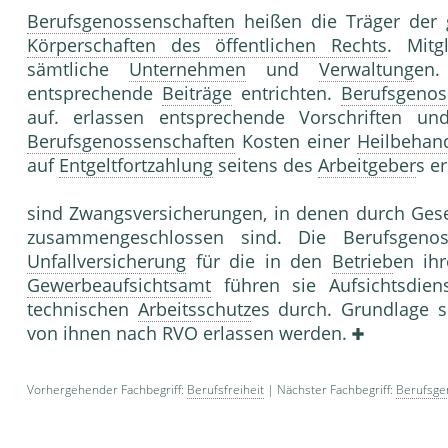
Berufsgenossenschaften
heißen die Träger der 
Körperschaften des öffentlichen Rechts
. Mitg
sämtliche
Unternehmen
und
Verwaltung
en.
entsprechende
Beiträge
entrichten.
Berufsgenos
auf. erlassen entsprechende Vorschriften u
Berufsgenossenschaften
Kosten einer
Heilbehan
auf
Entgeltfortzahlung
seitens des
Arbeitgeber
s er
sind Zwangsversicherungen, in denen durch Ges
zusammengeschlossen sind. Die Berufsgenoss
Unfallversicherung
für die in den
Betrieb
en ih
Gewerbeaufsichtsamt
führen sie Aufsichtsdie
technischen
Arbeitsschutz
es durch. Grundlage 
von ihnen nach RVO erlassen werden.
Vorhergehender Fachbegriff:
Berufsfreiheit
| Nächster Fachbegriff:
Berufsge