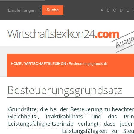
Empfehlungen
A
B
C
D
E
HOME
/
WIRTSCHAFTSLEXIKON
/ Besteuerungsgrundsatz
Besteuerungsgrundsatz
Grundsätze
, die bei der
Besteuerung
zu beachten 
Gleichheits-, Praktikabilitäts- und das P
Leistungsfähigkeitsprinzip
verlangt, dass jeder 
Leistungsfähigkeit zur St