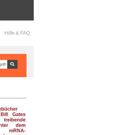
Hilfe & FAQ
ebücher
Bill Gates
treibende
inter dem
en mRNA-