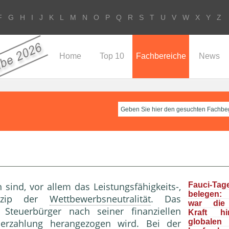
F
G
H
I
J
K
L
M
N
O
P
Q
R
S
T
U
V
W
X
Y
Z
Home
Top 10
Fachbereiche
News
sind, vor allem das Leistungsfähigkeits-,
Fauci-Tag
belegen: 
rinzip der
Wettbewerbsneutralität
. Das
war die 
Steuerbürger nach seiner finanziellen
Kraft h
euerzahlung herangezogen wird. Bei der
global