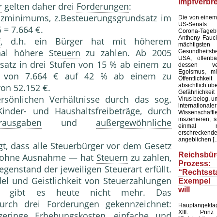
Impfverbr
r
gelten daher drei
Forderungen
:
enzminimum
s, z.Besteuerungsgrundsatz im
Die von einem
US-Senats ve
 = 7.664 €.
Corona-Tag
Anthony Fauc
f
, d.h. ein Bürger hat mit höherem
mächtigsten
nal höhere
Steuern
zu zahlen. Ab 2005
Gesundheit
USA, offenba
satz in drei Stufen von 15 % ab einem zu
dessen verb
Egoismus, m
von 7.664 € auf 42 % ab einem zu
Öffentlichk
absichtlich üb
on 52.152 €.
Gefährlichke
ersönlichen Verhältnisse durch das sog.
Virus belog, um
internatio
Kinder- und Haushaltsfreibeträge, durch
Wissensc
inszenieren; 
rausgaben
und
außergewöhnliche
einmal 
erschreckende
angeblichen [
gt, dass alle Steuerbürger vor dem Gesetz
Reichsbür
 — ohne Ausnahme — hat
Steuern
zu zahlen,
Prozess:
enstand der jeweiligen Steuerart erfüllt.
“Rechtss
el und Geistlichkeit von Steuerzahlungen
Exempel 
will
gibt es heute nicht mehr. Das
 durch drei
Forderungen
gekennzeichnet:
Hauptangekla
XIII. Pri
geringe Erhebungskosten, einfache und