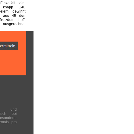
inzelfall sein.
 knapp 140
ielern gewinnt
6 aus 49 den
Trotzdem hofft
, ausgerechnet
en und
 sich bei
onderer
rmals pro