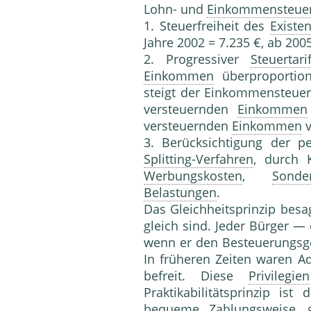
Lohn- und
Einkommensteue
1. Steuerfreiheit des
Exist
Jahre 2002 = 7.235 €, ab 2005
2. Progressiver
Steuertari
Einkommen
überproportio
steigt der Einkommensteuer
versteuernden
Einkommen
versteuernden
Einkommen
v
3. Berücksichtigung der p
Splitting-Verfahren
, durch 
Werbungskosten
,
Sonde
Belastungen
.
Das Gleichheitsprinzip besa
gleich sind. Jeder Bürger
wenn er den Besteuerungsgeg
In früheren Zeiten waren Ad
befreit. Diese
Privilegien
Praktikabilitätsprinzip ist
bequeme
Zahlungsweise
, 