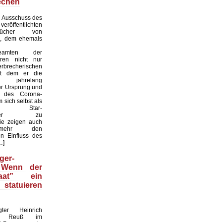
echen
 Ausschuss des
röffentlichten
ebücher von
i, dem ehemals
sbeamten der
ren nicht nur
recherischen
it dem er die
eit jahrelang
er Ursprung und
it des Corona-
 sich selbst als
naler Star-
haftler zu
sie zeigen auch
mehr den
n Einfluss des
…]
ger-
 Wenn der
taat” ein
statuieren
gter Heinrich
nz Reuß im