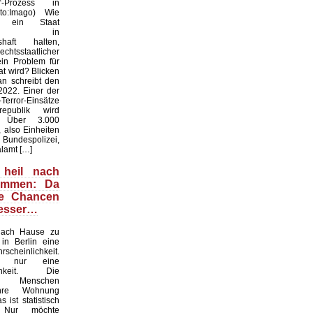
r“-Prozess in
oto:Imago) Wie
f ein Staat
hen in
shaft halten,
htsstaatlicher
ein Problem für
t wird? Blicken
an schreibt den
022. Einer der
Terror-Einsätze
epublik wird
t. Über 3.000
 also Einheiten
espolizei,
lamt […]
 heil nach
ommen: Da
ie Chancen
besser…
nach Hause zu
in Berlin eine
scheinlichkeit.
n nur eine
ichkeit. Die
en Menschen
ihre Wohnung
 ist statistisch
. Nur möchte