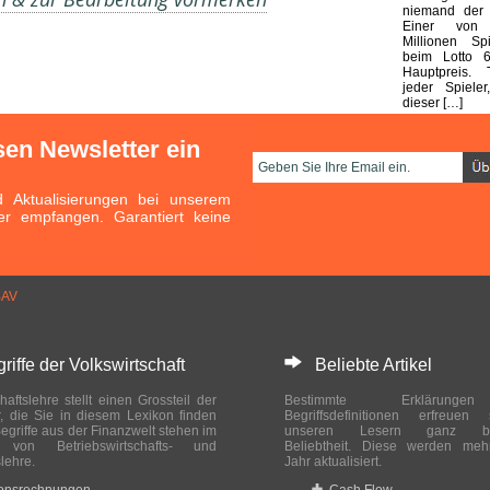
niemand der E
Einer von
Millionen Sp
beim Lotto 
Hauptpreis. 
jeder Spieler
dieser […]
sen Newsletter ein
Aktualisierungen bei unserem
er empfangen. Garantiert keine
BAV
ffe der Volkswirtschaft
Beliebte Artikel
haftslehre stellt einen Grossteil der
Bestimmte Erklärung
r, die Sie in diesem Lexikon finden
Begriffsdefinitionen erfreuen
egriffe aus der Finanzwelt stehen im
unseren Lesern ganz bes
ch von Betriebswirtschafts- und
Beliebtheit. Diese werden meh
slehre.
Jahr aktualisiert.