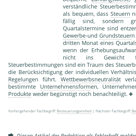
verständliche Steuerbesti
als bequem, dass
Steuern
ni
fällig sind, sondern g
Quartalstermine sind entze
Gewerbe
-und
Grundsteuer
n
dritten Monat eines Quartal
wenn der Erhebungsaufwa
nicht ins Gewicht fä
Steuerbestimmungen sind ein Traum des Steuerbür
die Berücksichtigung der individuellen Verhältn
Regelung
en führt.
Wettbewerbsneutralität
verla
bestimmte
Unternehmensform
en, Unternehme
Produkte
weder begünstigt noch benachteiligt.
Vorhergehender Fachbegriff:
Besteuerungseinheit
| Nächster Fachbegriff:
Be
Diesen Artikel der Redaktion als fehlerhaft meld