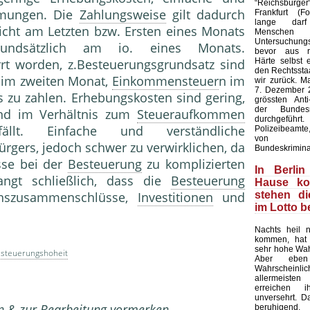
“Reichsbürge
mmungen. Die
Zahlungsweise
gilt dadurch
Frankfurt (F
lange dar
cht am Letzten bzw. Ersten eines Monats
Mensc
Untersuchung
rundsätzlich am io. eines Monats.
bevor aus rec
Härte selbst 
rrt worden, z.Besteuerungsgrundsatz sind
den Rechtsstaa
 im zweiten Monat,
Einkommensteuer
n im
wir zurück. M
7. Dezember 2
s zu zahlen. Erhebungskosten sind gering,
grössten Anti-
der Bundesr
nd im Verhältnis zum
Steueraufkommen
durchgeführ
llt. Einfache und verständliche
Polizeibeamte,
von Bund
gers, jedoch schwer zu verwirklichen, da
Bundeskrimina
isse bei der
Besteuerung
zu komplizierten
In Berlin
ngt schließlich, dass die
Besteuerung
Hause k
stehen d
nszusammenschlüsse,
Investitionen
und
im Lotto 
Nachts heil 
kommen, hat 
sehr hohe Wahr
steuerungshoheit
Aber ebe
Wahrscheinl
allermeist
erreichen 
unversehrt. Das
en & zur Bearbeitung vormerken
beruhigend