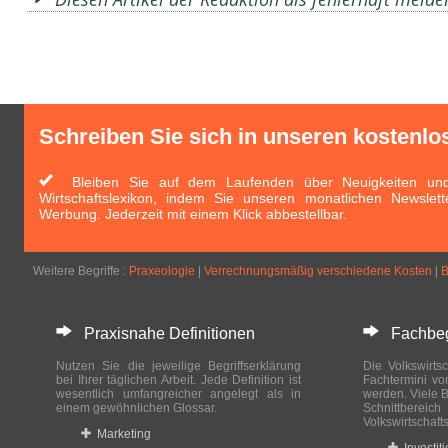
Schreiben Sie sich in unseren kostenlo
Bleiben Sie auf dem Laufenden über Neuigkeiten und 
Wirtschaftslexikon, indem Sie unseren monatlichen Newslett
Werbung. Jederzeit mit einem Klick abbestellbar.
Weitere Begriffe :
Praxeologie
|
Verrechnungsmäßig verschiedene Kosten
|
Praxisnahe Definitionen
Fachbegri
Nutzen Sie die jeweilige Begriffserklärung
Die Volkswirtsc
bei Ihrer täglichen Arbeit. Jede Definition ist
Fachtermini vo
wesentlich umfangreicher angelegt als in
werden. Viele B
einem gewöhnlichen Glossar.
Schnittberei
Volkswirtschaft
Marketing