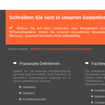
Schreiben Sie sich in unseren kostenlo
Bleiben Sie auf dem Laufenden über Neuigkeiten und 
Wirtschaftslexikon, indem Sie unseren monatlichen Newslett
Werbung. Jederzeit mit einem Klick abbestellbar.
Weitere Begriffe :
Werttheorie
|
Leistungsbilanzdefizit
|
Konzepttest
Praxisnahe Definitionen
Fachbegri
Nutzen Sie die jeweilige Begriffserklärung
Die Volkswirtsc
bei Ihrer täglichen Arbeit. Jede Definition ist
Fachtermini vo
wesentlich umfangreicher angelegt als in
werden. Viele B
einem gewöhnlichen Glossar.
Schnittberei
Volkswirtschaft
Marketing
Investit
Definition
Marktve
Konditionenpolitik
Umsatzs