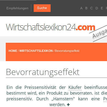
Empfehlungen
A
B
C
D
E
HOME
/
WIRTSCHAFTSLEXIKON
/ Bevorratungseffekt
Bevorratungseffekt
Ein die Preissensitivität der
Käufer
beeinflusse
bestimmt wird, ein Produkt zu bevorraten. ist die
preissensitiv. Durch „Hamstern" kann eine
P
werden.