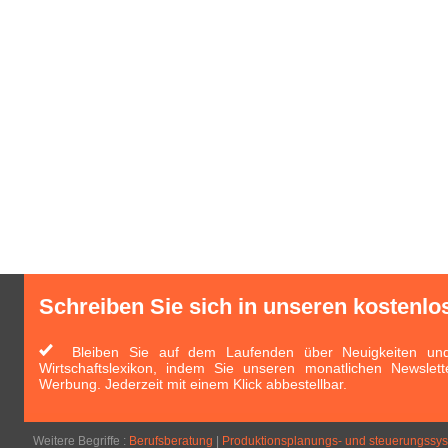
Schreiben Sie sich in unseren kostenlo
Bleiben Sie auf dem Laufenden über Neuigkeiten und 
Wirtschaftslexikon, indem Sie unseren monatlichen Newslett
Werbung. Jederzeit mit einem Klick abbestellbar.
Weitere Begriffe :
Berufsberatung
|
Produktionsplanungs- und steuerungssy