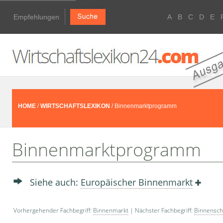
Empfehlungen
A
B
C
D
E
HOME
/
WIRTSCHAFTSLEXIKON
/ Binnenmarktprogramm
Binnenmarktprogramm
Siehe auch:
Europäischer Binnenmarkt
Vorhergehender Fachbegriff:
Binnenmarkt
| Nächster Fachbegriff:
Binnenschi