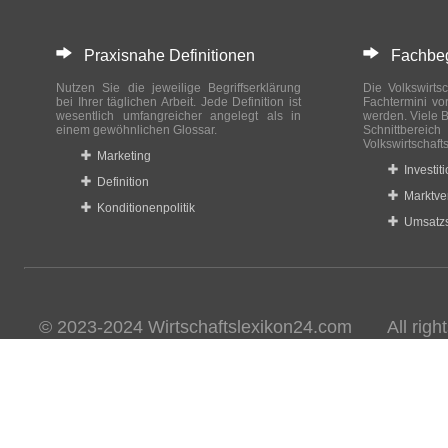
Praxisnahe Definitionen
Fachbegri
Nutzen Sie die jeweilige Begriffserklärung
Die Volkswirtsc
bei Ihrer täglichen Arbeit. Jede Definition ist
Fachtermini vo
wesentlich umfangreicher angelegt als in
werden. Viele B
einem gewöhnlichen Glossar.
Schnittberei
Volkswirtschaft
Marketing
Investit
Definition
Marktve
Konditionenpolitik
Umsatzs
© 2023-2024 Wirtschaftslexikon24.com All rights