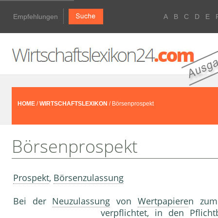
Empfehlungen
A
B
C
D
E
HOME
/
WIRTSCHAFTSLEXIKON
/ Börsenprospekt
Börsenprospekt
Prospekt
,
Börsenzulassung
Bei der
Neuzulassung
von
Wertpapiere
n zu
verpflichtet, in den Pflic