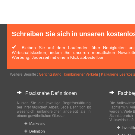
Schreiben Sie sich in unseren kostenlo
Bleiben Sie auf dem Laufenden über Neuigkeiten und 
Wirtschaftslexikon, indem Sie unseren monatlichen Newslett
Werbung. Jederzeit mit einem Klick abbestellbar.
Weitere Begriffe :
Gerichtsstand
|
kombinierter Verkehr
|
Kalkulierte Leerkost
Praxisnahe Definitionen
Fachbegri
Nutzen Sie die jeweilige Begriffserklärung
Die Volkswirtsc
bei Ihrer täglichen Arbeit. Jede Definition ist
Fachtermini vo
wesentlich umfangreicher angelegt als in
werden. Viele B
einem gewöhnlichen Glossar.
Schnittberei
Volkswirtschaft
Marketing
Investit
Definition