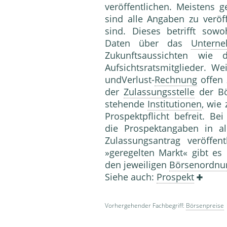
veröffentlichen. Meistens g
sind alle Angaben zu veröf
sind. Dieses betrifft sowo
Daten über das
Untern
Zukunftsaussichten wie 
Aufsichtsratsmitglieder. We
undVerlust-
Rechnung
offen 
der
Zulassungsstelle
der Bör
stehende
Institutionen
, wie 
Prospektpflicht befreit. Be
die Prospektangaben in a
Zulassungsantrag veröffen
»geregelten Markt« gibt es
den jeweiligen
Börsenordnu
Siehe auch:
Prospekt
Vorhergehender Fachbegriff:
Börsenpreise
|