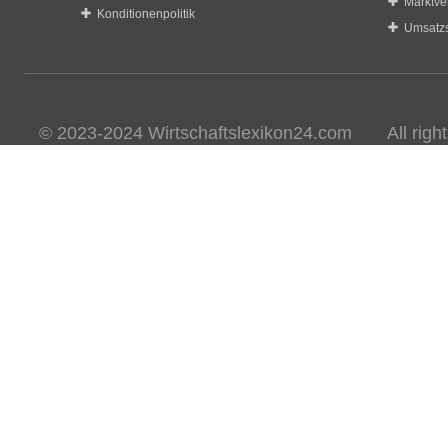
Marktve
Konditionenpolitik
Umsatzs
© 2023-2024 Wirtschaftslexikon24.com All rights