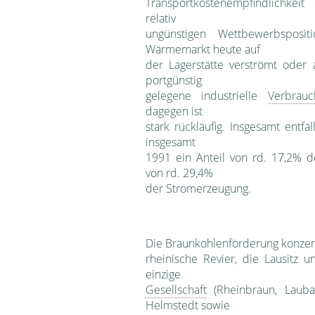
Transportkostenempfindlichkeit
relativ
ungünstigen Wett­bewerbspos
Wärmemarkt heute auf
der Lagerstätte ver­strömt oder 
portgünstig
gelegene industrielle
Verbrauc
dagegen ist
stark rückläufig. Insgesamt entfä
insgesamt
1991 ein Anteil von rd. 17,2% 
von rd. 29,4%
der Stromerzeugung.
Die Braunkohlenförderung konzentr
rheinische Revier, die Lausitz 
einzige
Gesellschaft
(Rheinbraun, Lauba
Helmstedt sowie