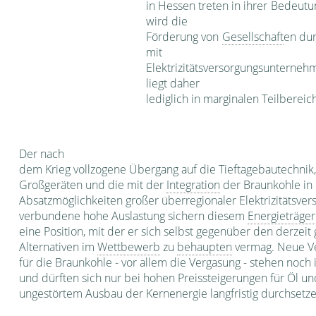
in Hessen treten in ihrer Bedeutu
wird die
Förderung von
Gesellschaft
en dur
mit
Elektrizitätsversorgungsun­terne
liegt daher
lediglich in marginalen Teilberei­c
Der nach
dem Krieg vollzogene Übergang auf die Tieftagebautechnik,
Großgeräten und die mit der
Integration
der Braunkohle in 
Absatzmöglich­keiten großer überregionaler Elektrizitätsv
verbundene hohe Aus­lastung sichern diesem
Energieträger
eine Position, mit der er sich selbst gegenüber den derzeit 
Alternativen im
Wettbewerb
zu
behaupten
vermag. Neue V
für die Braunkohle - vor allem die Vergasung - stehen noc
und dürften sich nur bei hohen Preissteigerungen für Öl u
ungestörtem Ausbau der Kernenergie langfristig durchsetze