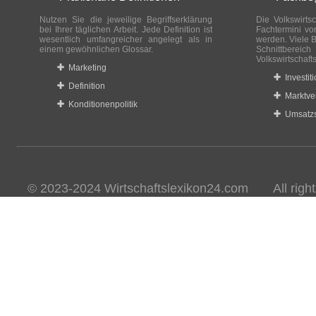
Nutzen Sie die jeweilige Begriffserklärung
Die Volkswirtsc
bei Ihrer täglichen Arbeit. Jede Definition ist
Fachtermini vo
wesentlich umfangreicher angelegt als in
werden. Viele B
einem gewöhnlichen Glossar.
Schnittberei
Volkswirtschaft
Marketing
Investit
Definition
Marktve
Konditionenpolitik
Umsatzs
© 2023-2024 Wirtschaftslexikon24.com All rights