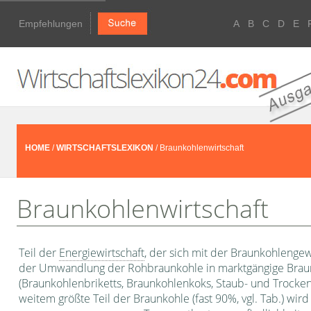
Empfehlungen
A
B
C
D
E
HOME
/
WIRTSCHAFTSLEXIKON
/ Braunkohlenwirtschaft
Braunkohlenwirtschaft
Teil der
Energiewirtschaft
, der sich mit der Braunkohlenge
der Umwand­lung der Rohbraunkohle in marktgängige Bra
(Braunkohlenbriketts, Braunkohlenkoks, Staub- und Trocken
weitem größte Teil der Braun­kohle (fast 90%, vgl. Tab.) wir