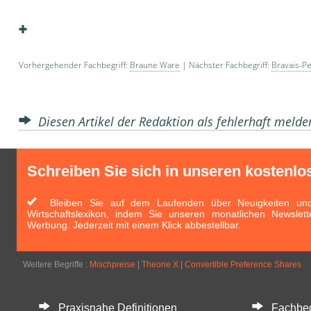
Vorhergehender Fachbegriff:
Braune Ware
| Nächster Fachbegriff:
Bravais-Pe
Diesen Artikel der Redaktion als fehlerhaft meld
Schreiben Sie sich in unseren kostenlo
Bleiben Sie auf dem Laufenden über Neuigkeiten und 
Wirtschaftslexikon, indem Sie unseren monatlichen Newslett
Werbung. Jederzeit mit einem Klick abbestellbar.
Weitere Begriffe :
Mischpreise
|
Theorie X
|
Convertible Preference Shares
Praxisnahe Definitionen
Fachbegri