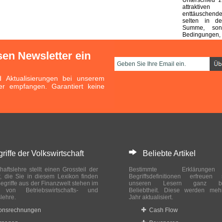
attraktive
enttäuschend
selten in d
Summe, son
Bedingungen, 
sen Newsletter ein
Aktualisierungen bei unserem
er empfangen. Garantiert keine
ffe der Volkswirtschaft
Beliebte Artikel
haftslehre stellt einen Grossteil der
Bestimmte Erklärung
r, die Sie in diesem Lexikon finden
Begriffsdefinitionen erfreuen
egriffe aus der Finanzwelt stehen im
unseren Lesern ganz bes
ch von Betriebswirtschafts- und
Beliebtheit. Diese werden meh
slehre.
Jahr aktualisiert.
ionsrechnungen
Cash Flow