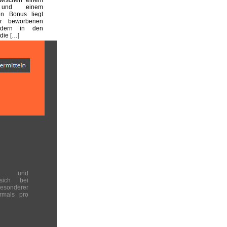
n und einem
en Bonus liegt
er beworbenen
dern in den
die […]
en und
 sich bei
onderer
rmals pro