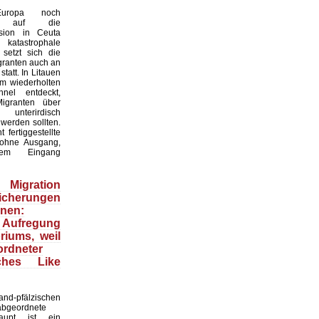
uropa noch
os auf die
asion in Ceuta
atastrophale
 setzt sich die
granten auch an
statt. In Litauen
m wiederholten
nel entdeckt,
igranten über
nterirdisch
werden sollten.
 fertiggestellte
ohne Ausgang,
tem Eingang
igration
Sicherungen
nen:
 Aufregung
iums, weil
rdneter
ches Like
d-pfälzischen
abgeordnete
aupt ist ein