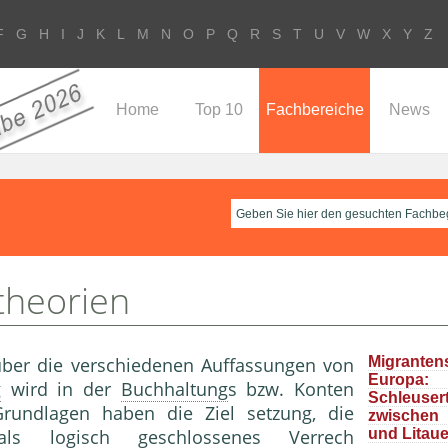
F
G
H
I
J
K
L
M
N
O
P
Q
R
S
T
U
V
W
X
Y
Z
Home
Top 10
Fachbereiche
News
theorien
 über die verschiedenen Auffassungen von
Migrante
Europa
g
wird in der
Buchhaltung
s bzw. Konten
Schleuser
undlagen haben die Ziel setzung, die
zwische
s logisch geschlossenes Verrech
und Litau