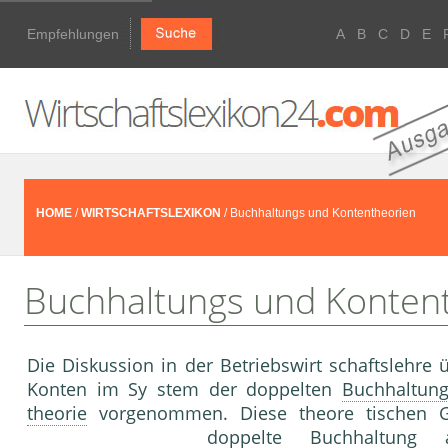
Empfehlungen
A
B
C
D
E
HOME
/
WIRTSCHAFTSLEXIKON
/ Buchhaltungs und Kontentheorien
Buchhaltungs und Konten
Die Diskussion in der Betriebswirt schaftslehre
Konten im Sy stem der doppelten
Buchhaltun
theorie
vorgenommen. Diese theore tischen Gr
doppelte
Buchhaltung
al