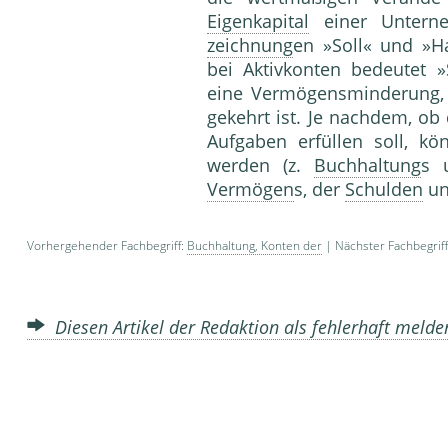
Eigenkapital
einer Unterne
zeichnung
en »Soll« und »H
bei Aktivkonten bedeutet 
eine Vermögensminderung, 
gekehrt ist. Je nachdem, ob
Aufgaben erfüllen soll, 
werden (z.
Buchhaltung
s 
Vermögen
s, der
Schulden
un
Vorhergehender Fachbegriff:
Buchhaltung, Konten der
| Nächster Fachbegrif
Diesen Artikel der Redaktion als fehlerhaft meld