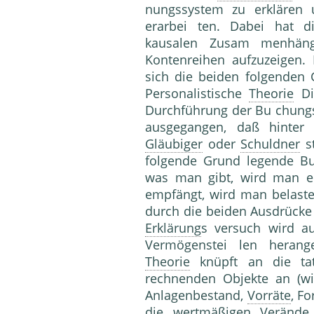
nungssystem zu erklären 
erarbei ten. Dabei hat d
kausalen Zusam menhäng
Kontenreihen aufzuzeigen.
sich die beiden folgenden
Personalistische
Theorie
Di
Durchführung der Bu chungs
ausgegangen, daß hinter
Gläubiger
oder
Schuldner
st
folgende Grund legende Bu
was man gibt, wird man er
empfängt, wird man belaste
durch die beiden Ausdrücke
Erklärung
s versuch wird a
Vermögenstei len herange
Theorie
knüpft an die ta
rechnenden Objekte an (w
Anlagenbestand,
Vorräte
, F
die wertmäßigen Veränd