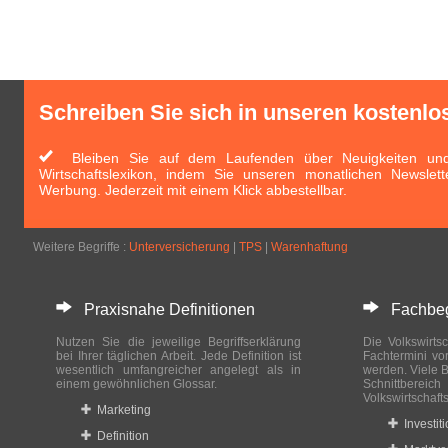
Schreiben Sie sich in unseren kostenlo
Bleiben Sie auf dem Laufenden über Neuigkeiten und 
Wirtschaftslexikon, indem Sie unseren monatlichen Newslett
Werbung. Jederzeit mit einem Klick abbestellbar.
Weitere Begriffe :
Unterversicherung
|
TPS
|
Warenhaftung
Praxisnahe Definitionen
Fachbegri
Nutzen Sie die jeweilige Begriffserklärung
Die Volkswirtsc
bei Ihrer täglichen Arbeit. Jede Definition ist
Fachtermini vo
wesentlich umfangreicher angelegt als in
werden. Viele B
einem gewöhnlichen Glossar.
Schnittberei
Volkswirtschaft
Marketing
Investit
Definition