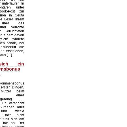
unterlaufen: In
taren unter
ook-Post zur
asion in Ceuta
re Leser ihrem
n über das
und verrohte
r Geflüchteten
 In einem davon
lich: “Andere
en scharf, bei
nzübertritt…die
ar erschießen,
aus […]
ich ein
ensbonus
t
ommensbonus
 ersten Dingen,
Nutzer beim
en einer
mgebung
Er verspricht
 Guthaben oder
e und weckt
. Doch nicht
 fühlt sich am
h fair an. Der
zwischen einem