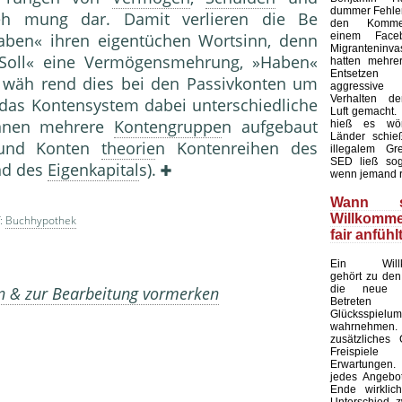
dummer Fehler 
h mung dar. Damit verlieren die Be
den Kommen
einem Faceb
aben« ihren eigentüchen Wortsinn, denn
Migranteninv
»Soll« eine Vermögensmehrung, »Haben«
hatten mehre
Entsetze
wäh rend dies bei den Passivkonten um
aggressive 
Verhalten de
 das Kontensystem dabei unterschiedliche
Luft gemacht.
können mehrere
Kontengruppe
n aufgebaut
hieß es wört
Länder schieß
und Konten
theorie
n Kontenreihen des
illegalem Gre
SED ließ sog
d des
Eigenkapital
s).
wenn jemand r
Wann s
Willkomm
f:
Buchhypothek
fair anfühl
Ein Willk
gehört zu den
die neue 
en & zur Bearbeitung vormerken
Betret
Glücksspielu
wahrnehmen. 
zusätzliches
Freispiel
Erwartungen
jedes Angebot
Ende wirklic
Unterschied 