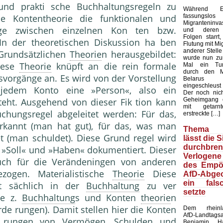
und prakti sche Buchhaltungsregeln zu
Während E
fassungsl
ie Kontentheorie die funktionalen und
Migranteninv
e zwischen einzelnen Kon ten bzw.
und deren k
Folgen starrt,
 In der theoretischen Diskussion ha ben
Flutung mit Mi
anderer Stelle 
 Grundsätzlichen
Theorie
n herausgebildet:
wurde nun zu
ese
Theorie
knüpft an die rein formale
Mal ein Tun
durch den M
vorgänge an. Es wird von der Vorstellung
Belarus u
eingeschleust 
 jedem Konto eine »Person«, also ein
Der noch nicht
Geheimgang 
eht. Ausgehend von dieser Fik tion kann
mit getarn
chungsregel abgeleitet werden: Für das,
erstreckte […]
kannt (man hat gut), für das, was man
Thema M
t (man schuldet). Diese Grund regel wird
lässt die 
durchbren
 »Soll« und »Haben« dokumentiert. Dieser
Verlogene
uch für die Verändeningen von anderen
des Empör
zogen. Materialistische
Theorie
Diese
AfD-Abgeo
ein fals
t sächlich in der
Buchhaltung
zu ver
setzte
ie z.
Buchhaltung
s und Konten
theorie
n
orde rungen). Damit stellen hier die Konten
Dem rheinlan
AfD-Landtags
e rungen von
Vermögen
,
Schulden
und
Benjamin H