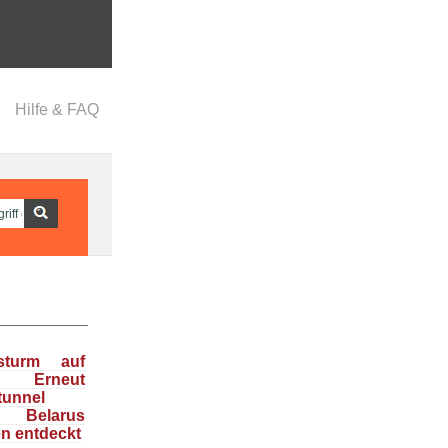
Hilfe & FAQ
nsturm auf
: Erneut
tunnel
n Belarus
en entdeckt