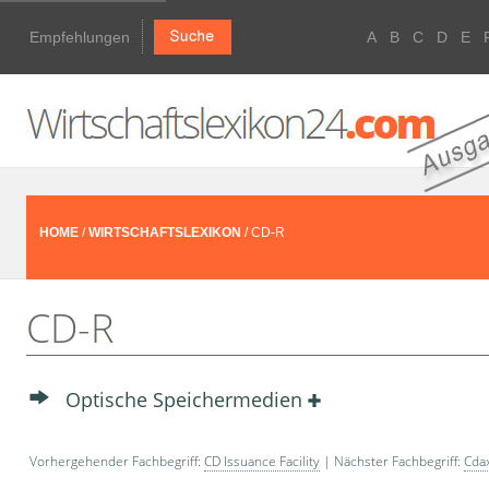
Empfehlungen
A
B
C
D
E
HOME
/
WIRTSCHAFTSLEXIKON
/ CD-R
CD-R
Optische Speichermedien
Vorhergehender Fachbegriff:
CD Issuance Facility
| Nächster Fachbegriff:
Cda