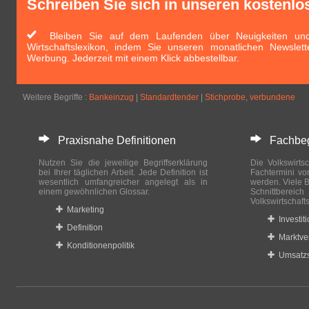
Schreiben Sie sich in unseren kostenlo
Bleiben Sie auf dem Laufenden über Neuigkeiten und 
Wirtschaftslexikon, indem Sie unseren monatlichen Newslett
Werbung. Jederzeit mit einem Klick abbestellbar.
Weitere Begriffe :
Bankeinzug
|
Standardtender
|
Stichprobe, verbundene
Praxisnahe Definitionen
Fachbegri
Nutzen Sie die jeweilige Begriffserklärung
Die Volkswirtsc
bei Ihrer täglichen Arbeit. Jede Definition ist
Fachtermini vo
wesentlich umfangreicher angelegt als in
werden. Viele B
einem gewöhnlichen Glossar.
Schnittberei
Volkswirtschaft
Marketing
Investit
Definition
Marktve
Konditionenpolitik
Umsatzs