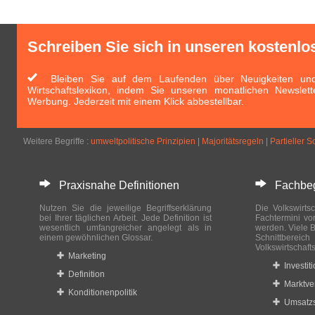
Schreiben Sie sich in unseren kostenlo
Bleiben Sie auf dem Laufenden über Neuigkeiten und 
Wirtschaftslexikon, indem Sie unseren monatlichen Newslett
Werbung. Jederzeit mit einem Klick abbestellbar.
Weitere Begriffe :
umweltpolitische Prinzipien
|
Majoritätsregeln
|
Partieller S
Praxisnahe Definitionen
Fachbegri
Nutzen Sie die jeweilige Begriffserklärung
Die Volkswirtsc
bei Ihrer täglichen Arbeit. Jede Definition ist
Fachtermini vo
wesentlich umfangreicher angelegt als in
werden. Viele B
einem gewöhnlichen Glossar.
Schnittberei
Volkswirtschaft
Marketing
Investit
Definition
Marktve
Konditionenpolitik
Umsatzs