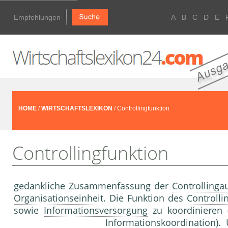
Empfehlungen
A
B
C
D
E
HOME
/
WIRTSCHAFTSLEXIKON
/ Controllingfunktion
Controllingfunktion
gedankliche Zusammenfassung der
Controllinga
Organisationseinheit
. Die Funktion des
Controlli
sowie
Informationsversorgung
zu koordinieren (
Informationskoordination
).