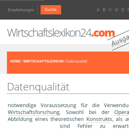
Empfehlungen
A
B
C
D
E
HOME
/
WIRTSCHAFTSLEXIKON
/ Datenqualität
Datenqualität
notwendige Voraussetzung für die Verwen
Wirtschaftsforschung
. Sowohl bei der
Opera
Abbildung eines theoretischen
Konstrukt
s, als 
sind Fehler zu erwart