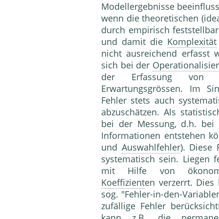
Modellergebnisse beeinflusse
wenn die theoretischen (ide
durch empirisch feststellb
und damit die
Komplexität
nicht ausreichend erfasst 
sich bei der
Operationalisie
der Erfassung von u
Erwartungsgrössen. Im Sin
Fehler stets auch systemat
abzuschätzen. Als statistis
bei der Messung, d.h. bei
Informationen entstehen kö
und
Auswahlfehler
). Diese
systematisch sein. Liegen f
mit Hilfe von ökono
Koeffizient
en verzerrt. Dies
sog. "Fehler-in-den-Variable
zufällige Fehler berücksic
kann z.B. die
permane