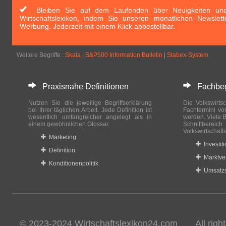
Bleiben Sie auf dem Laufenden über Neuigkeiten und 
Wirtschaftslexikon, indem Sie unseren monatlichen Newslett
Werbung. Jederzeit mit einem Klick abbestellbar.
Weitere Begriffe :
Skala
|
S&P500 Information Bulletin
|
Stabex-System
Praxisnahe Definitionen
Fachbegri
Nutzen Sie die jeweilige Begriffserklärung
Die Volkswirtsc
bei Ihrer täglichen Arbeit. Jede Definition ist
Fachtermini vo
wesentlich umfangreicher angelegt als in
werden. Viele B
einem gewöhnlichen Glossar.
Schnittberei
Volkswirtschaft
Marketing
Investit
Definition
Marktve
Konditionenpolitik
Umsatzs
© 2023-2024 Wirtschaftslexikon24.com All rights