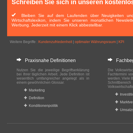
Schreiben Sie sich in unseren kostenlo
Bleiben Sie auf dem Laufenden über Neuigkeiten und 
Wirtschaftslexikon, indem Sie unseren monatlichen Newslett
Werbung. Jederzeit mit einem Klick abbestellbar.
Weitere Begriffe :
Kundenzufriedenheit
|
optimaler Währungsraum
|
KPI
Praxisnahe Definitionen
Fachbegri
Nutzen Sie die jeweilige Begriffserklärung
Die Volkswirtsc
bei Ihrer täglichen Arbeit. Jede Definition ist
Fachtermini vo
wesentlich umfangreicher angelegt als in
werden. Viele B
einem gewöhnlichen Glossar.
Schnittberei
Volkswirtschaft
Marketing
Investit
Definition
Marktve
Konditionenpolitik
Umsatzs