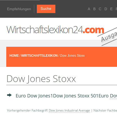
Empfehlungen
A
B
C
D
E
HOME
/
WIRTSCHAFTSLEXIKON
/ Dow Jones Stoxx
Dow Jones Stoxx
Euro Dow Jones1Dow Jones Stoxx 501Euro
Do
Vorhergehender Fachbegriff:
Dow Jones Industrial Average
| Nächster Fachbe