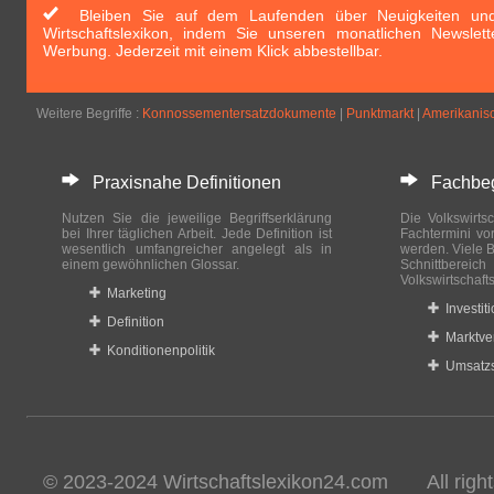
Bleiben Sie auf dem Laufenden über Neuigkeiten und 
Wirtschaftslexikon, indem Sie unseren monatlichen Newslett
Werbung. Jederzeit mit einem Klick abbestellbar.
Weitere Begriffe :
Konnossementersatzdokumente
|
Punktmarkt
|
Amerikanis
Praxisnahe Definitionen
Fachbegri
Nutzen Sie die jeweilige Begriffserklärung
Die Volkswirtsc
bei Ihrer täglichen Arbeit. Jede Definition ist
Fachtermini vo
wesentlich umfangreicher angelegt als in
werden. Viele B
einem gewöhnlichen Glossar.
Schnittberei
Volkswirtschaft
Marketing
Investit
Definition
Marktve
Konditionenpolitik
Umsatzs
© 2023-2024 Wirtschaftslexikon24.com All rights