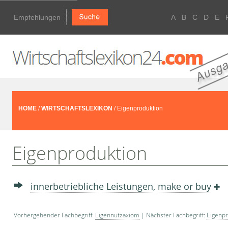
Empfehlungen
A
B
C
D
E
HOME
/
WIRTSCHAFTSLEXIKON
/ Eigenproduktion
Eigenproduktion
innerbetriebliche Leistungen
,
make or buy
Vorhergehender Fachbegriff:
Eigennutzaxiom
| Nächster Fachbegriff:
Eigenp