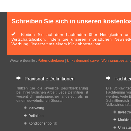
Schreiben Sie sich in unseren kostenlo
Bleiben Sie auf dem Laufenden über Neuigkeiten und 
Wirtschaftslexikon, indem Sie unseren monatlichen Newslett
Werbung. Jederzeit mit einem Klick abbestellbar.
Weitere Begriffe :
Paternosterlager
|
kinky demand curve
|
Wohnungsbestan
Praxisnahe Definitionen
Fachbegri
Nutzen Sie die jeweilige Begriffserklärung
Die Volkswirtsc
bei Ihrer täglichen Arbeit. Jede Definition ist
Fachtermini vo
wesentlich umfangreicher angelegt als in
werden. Viele B
einem gewöhnlichen Glossar.
Schnittberei
Volkswirtschaft
Marketing
Investit
Definition
Marktve
Konditionenpolitik
Umsatzs