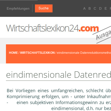
Empfehlungen
A
B
C
D
E
HOME
/
WIRTSCHAFTSLEXIKON
/ eindimensionale Datenreduktionsmeth
eindimensionale Datenre
Bei Vorliegen eines umfangreichen, schlecht ü
Komprimierung erfolgen, um - unter Inkaufnahme
- einen subjektiven Informationsgewinn zu erzi
eindimensional, d.h. nur be