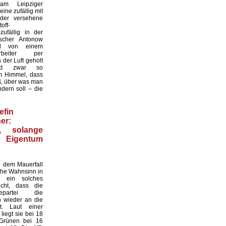
 am Leipziger
ine zufällig mit
der versehene
off-
zufällig in der
scher Antonow
nd von einem
tarbeiter per
der Luft geholt
nkt zwar so
 Himmel, dass
ß, über was man
dern soll – die
efin
er:
n, solange
 Eigentum
 dem Mauerfall
sche Wahnsinn in
 ein solches
cht, dass die
gepartei die
n wieder an die
. Laut einer
iegt sie bei 18
 Grünen bei 16