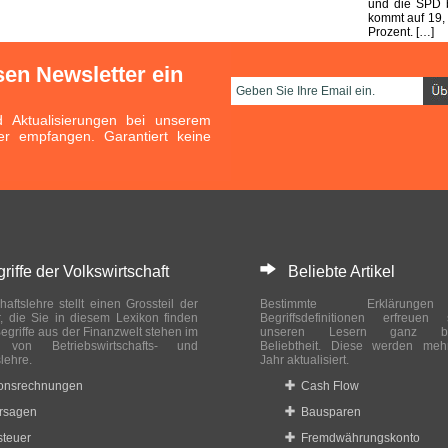
und die SPD b
kommt auf 19,
Prozent. […]
sen Newsletter ein
Aktualisierungen bei unserem
er empfangen. Garantiert keine
ffe der Volkswirtschaft
Beliebte Artikel
haftslehre stellt einen Grossteil der
Bestimmte Erklärung
r, die Sie in diesem Lexikon finden
Begriffsdefinitionen erfreuen
egriffe aus der Finanzwelt stehen im
unseren Lesern ganz bes
ch von Betriebswirtschafts- und
Beliebtheit. Diese werden meh
slehre.
Jahr aktualisiert.
ionsrechnungen
Cash Flow
rsagen
Bausparen
teuer
Fremdwährungskonto