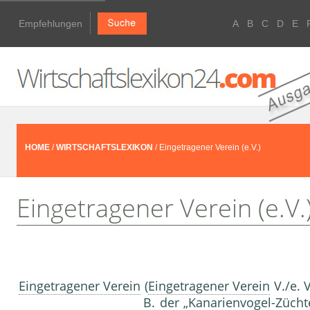
Empfehlungen
A
B
C
D
E
HOME
/
WIRTSCHAFTSLEXIKON
/ Eingetragener Verein (e.V.)
Eingetragener Verein (e.V.
Eingetragener Verein
(
Eingetragener Verein
V./e. V
B. der „Kanarienvogel-Zücht