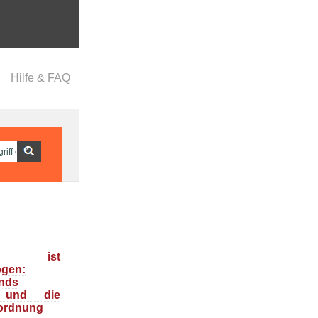
Hilfe & FAQ
ka ist
ogen:
nds
n und die
ordnung