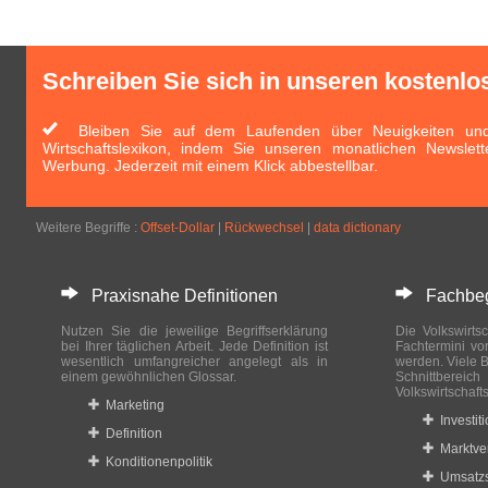
Schreiben Sie sich in unseren kostenlo
Bleiben Sie auf dem Laufenden über Neuigkeiten und 
Wirtschaftslexikon, indem Sie unseren monatlichen Newslett
Werbung. Jederzeit mit einem Klick abbestellbar.
Weitere Begriffe :
Offset-Dollar
|
Rückwechsel
|
data dictionary
Praxisnahe Definitionen
Fachbegri
Nutzen Sie die jeweilige Begriffserklärung
Die Volkswirtsc
bei Ihrer täglichen Arbeit. Jede Definition ist
Fachtermini vo
wesentlich umfangreicher angelegt als in
werden. Viele B
einem gewöhnlichen Glossar.
Schnittberei
Volkswirtschaft
Marketing
Investit
Definition
Marktve
Konditionenpolitik
Umsatzs