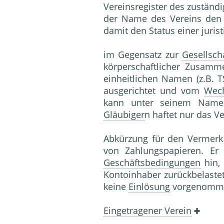
Vereinsregister des zuständ
der Name des Vereins den Z
damit den Status einer juris
im Gegensatz zur
Gesellsch
körperschaftlicher Zusam
einheitlichen Namen (z.B. T
ausgerichtet und vom
Wec
kann unter seinem Namen
Gläubiger
n haftet nur das 
Abkürzung für den Vermerk
von Zahlungspapieren. Er 
Geschäftsbedingungen
hin, 
Kontoinhaber zurückbelast
keine
Einlösung
vorgenomme
Eingetragener Verein