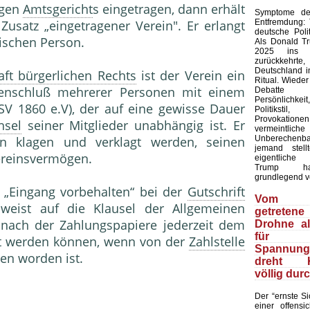
igen
Amtsgericht
s eingetragen, dann erhält
Symptome der
Entfremdung:
usatz „eingetragener Verein". Er erlangt
deutsche Polit
tischen Person.
Als Donald T
2025 ins 
zurückkehr
Deutschland in
aft bürgerlichen Rechts
ist der Verein ein
Ritual. Wieder
menschluß mehrerer Personen mit einem
Debatte
Persönlich
SV 1860 e.V), der auf eine gewisse Dauer
Politiks
Provokation
hsel
seiner Mitglieder unabhängig ist. Er
vermeintliche
Unberechenb
 klagen und verklagt werden, seinen
jemand stell
Vereinsvermögen.
eigentliche
Trump ha
grundlegend v
 „Eingang vorbehalten“ bei der
Gutschrift
Vom 
weist auf die Klausel der Allgemeinen
getretene
nach der Zahlungspapiere jederzeit dem
Drohne a
für
et werden können, wenn von der
Zahlstelle
Spannungs
n worden ist.
dreht Ki
völlig dur
Der “ernste Sic
einer offensic