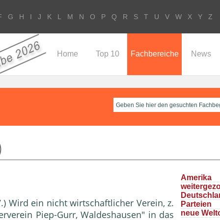
F
G
H
I
J
K
L
M
N
O
P
Q
R
S
T
U
V
W
X
Y
Z
Home
Top 10
Fachbereiche
News
)
Ameri
weitergez
Deutschla
.) Wird ein nicht wirtschaftlicher Verein, z.
Parteie
erverein Piep-Gurr, Waldeshausen" in das
neue Welt