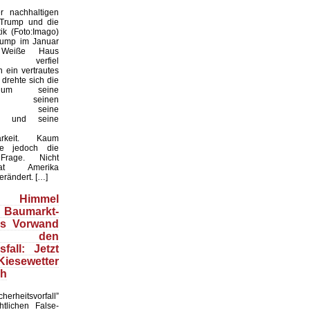
 nachhaltigen
 Trump und die
ik (Foto:Imago)
rump im Januar
Weiße Haus
te, verfiel
 ein vertrautes
 drehte sich die
 um seine
keit, seinen
til, seine
en und seine
arkeit. Kaum
te jedoch die
 Frage. Nicht
t Amerika
erändert. […]
Himmel
 Baumarkt-
ls Vorwand
 den
fall: Jetzt
esewetter
ch
herheitsvorfall”
htlichen False-