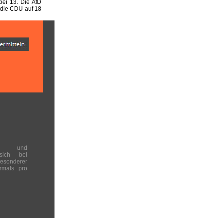
ei 13. Die AfD
 die CDU auf 18
en und
 sich bei
onderer
rmals pro