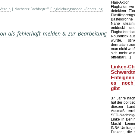
Flag-Aktion
Flughafen, wo e
 Verein
| Nächster Fachbegriff:
Eingleichungsmodell-Schätzung
defektem Zün
Plastiksprengst
Basteldrohne 
Nähe ukraini
entdeckt u
Flughafenmi
on als fehlerhaft melden & zur Bearbeitung
Roundkick aus 
wurde, sti
dermaßen zum
man nicht wei
sich mehr wun
offenbar […]
Linken-Ch
Schwerdtn
Enteigne
es noch
gibt
37 Jahre nach
hat der politi
diesem Land
Ausmaß errei
SED-Nachfol
Linke in Berli
Macht kommt
INSA-Umfrage l
Prozent, die