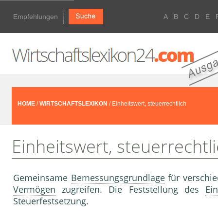
Empfehlungen
A
B
C
D
E
HOME
/
WIRTSCHAFTSLEXIKON
/ Einheitswert, steuerrechtlich
Einheitswert, steuerrechtl
Gemeinsame
Bemessungsgrundlage
für verschi
Vermögen
zugreifen. Die Feststellung des
Ei
Steuerfestsetzung.