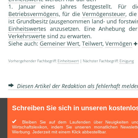
1. Januar eines Jahres festgestellt. Für 
Betriebsvermögen
s, für die
Vermögensteuer
, di
ist Grundbesitz (ausgenommen land- und forstwir
Einheitswert
es anzusetzen. Eine Anhebung de
Verkehrswert
e sind zu erwarten.
Siehe auch:
Gemeiner Wert
,
Teilwert
,
Vermögen
Vorhergehender Fachbegriff:
Einheitswert
| Nächster Fachbegriff:
Einigung
Diesen Artikel der Redaktion als fehlerhaft meld
Schreiben Sie sich in unseren kostenlo
Bleiben Sie auf dem Laufenden über Neuigkeiten und 
Wirtschaftslexikon, indem Sie unseren monatlichen Newslett
Werbung. Jederzeit mit einem Klick abbestellbar.