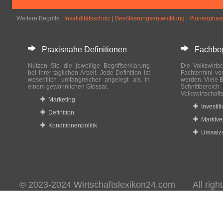
Weitere Begriffe :
Invaliditätsschutz
|
Bevölkerungsentwicklung
|
Pionierphas
Praxisnahe Definitionen
Fachbegri
Nutzen Sie die jeweilige Begriffserklärung
Die Volkswirtsc
bei Ihrer täglichen Arbeit. Jede Definition ist
Fachtermini vo
wesentlich umfangreicher angelegt als in
werden. Viele B
einem gewöhnlichen Glossar.
Schnittberei
Volkswirtschaft
Marketing
Investit
Definition
Marktve
Konditionenpolitik
Umsatzs
© 2023-2024 Wirtschaftslexikon24.com All rights