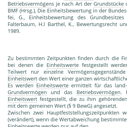
Betriebsvermögen
s je nach Art der
Grundstücke
u
BMF (Hrsg.), Die Einheitsbewertung in der Bundes
fei, G., Einheitsbewertung des Grundbesitz
Falterbaum, H.l Barthel, K., Bewertungsrecht u
1989.
Zu bestimmten Zeitpunkten finden durch die F
bei denen die
Einheitswert
e festgestellt wer
Teilwert
nur einzelne Vermögensgegenstände
Einheitswert
den Wert einer ganzen wirtschaftlic
Es werden
Einheitswert
e ermittelt für das land
Grundvermögen
und das
Betriebsvermögen
. 
Einheitswert
festgestellt, die zu ihm gehörend
mit dem gemeinen Wert (§ 9 BewG) angesetzt.
Zwischen zwei Hauptfeststellungszeitpunkten
(verändert), wenn die Wertabweichung bestimmte 
Einheitswert
e werden nur auf den