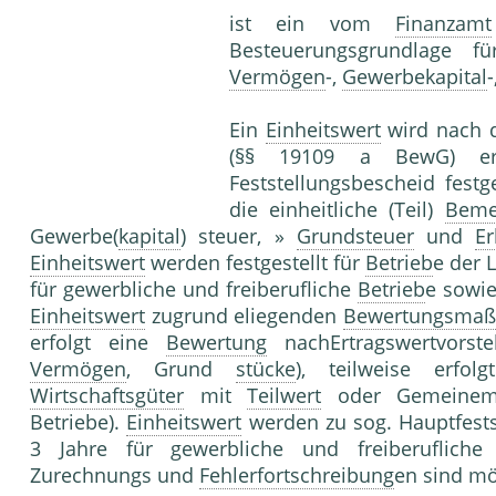
ist ein vom
Finanzamt
Besteuerungsgrundlage f
Vermögen
-,
Gewerbekapital
Ein
Einheitswert
wird nach d
(§§ 19109 a BewG) erm
Feststellungsbescheid festg
die einheitliche (Teil)
Beme
Gewerbe(
kapital
) steuer, »
Grundsteuer
und
Er
Einheitswert
werden festgestellt für
Betrieb
e der 
für gewerbliche und freiberufliche
Betrieb
e sowie
Einheitswert
zugrund eliegenden
Bewertungsmaß
erfolgt eine
Bewertung
nachErtragswertvorstel
Vermögen
, Grund
stücke
), teilweise erfo
Wirtschaftsgüter
mit
Teilwert
oder Gemeinem W
Betriebe).
Einheitswert
werden zu sog. Hauptfestst
3 Jahre für gewerbliche und freiberufliche B
Zurechnungs und
Fehlerfortschreibung
en sind mö