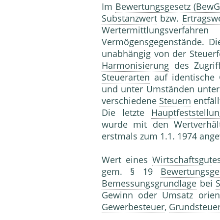
Im
Bewertungsgesetz (BewG
Substanzwert
bzw.
Ertragsw
Wertermittlungsver
Vermögensgegenstände. Di
unabhängig von der Steuerf
Harmonisierung
des Zugriff
Steuerarten
auf identische 
und unter Umständen unter
verschiedene
Steuern
entfäll
Die letzte
Hauptfeststellu
wurde mit den Wertverhäl
erstmals zum 1.1. 1974 ang
Wert eines
Wirtschaftsgut
e
gem. § 19
Bewertungsge
Bemessungsgrundlage
bei
Gewinn oder Umsatz orient
Gewerbesteuer
,
Grundsteue