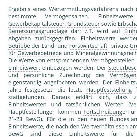
Ergebnis eines Wertermittlungsverfahrens nac
bestimmte
Vermögensarten
.
Einheitswert
e
Gewerbekapitalsteuer
,
Grundsteuer
sowie
Erbsch
Bemessungsgrundlage
dar; z.T. wird auf
Einh
Abgaben
zurückgegriffen.
Einheitswert
e werde
Betrieb
e der Land- und
Forstwirtschaft
, private
Gr
für
Gewerbebetrieb
e und Mineralgewinnungsrecht
Die Werte von entsprechenden Vermögensteilen 
Einheitswert
einbezogen werden. Der
Steuerbesc
und persönliche Zurechnung des
Vermögen
eigenständig angefochten werden. Der
Einheits
Jahre festgesetzt; die letzte
Hauptfeststellung
f
stattgefunden. Daraus erklärt sich, dass z
Einheitswert
en und tatsächlichen Werten (
Ve
Hauptfestellungen kommen
Fortschreibung
en u
21-23 BewG). Für die in den neuen Bundeslä
Einheitswert
e, die nach den Wertverhältnissen am
BewG sind diese
Einheitswert
e für die 