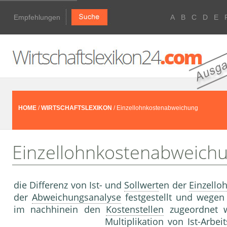
Empfehlungen
A
B
C
D
E
HOME
/
WIRTSCHAFTSLEXIKON
/ Einzellohnkostenabweichung
Einzellohnkostenabweich
die Differenz von Ist- und
Sollwert
en der
Einzello
der
Abweichungsanalyse
festgestellt und wegen
im nachhinein den
Kostenstellen
zugeordnet 
Multiplikation von Ist-
Arbeit