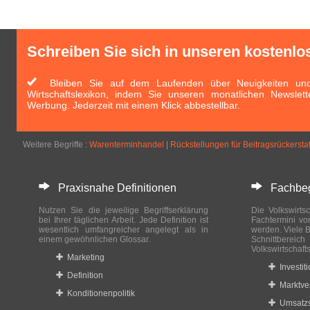
Schreiben Sie sich in unseren kostenlo
Bleiben Sie auf dem Laufenden über Neuigkeiten und 
Wirtschaftslexikon, indem Sie unseren monatlichen Newslett
Werbung. Jederzeit mit einem Klick abbestellbar.
Weitere Begriffe :
Warenterminhandel
|
Rückstellungen für Beitragsrückersta
Praxisnahe Definitionen
Fachbegri
Nutzen Sie die jeweilige Begriffserklärung
Die Volkswirtsc
bei Ihrer täglichen Arbeit. Jede Definition ist
Fachtermini vo
wesentlich umfangreicher angelegt als in
werden. Viele B
einem gewöhnlichen Glossar.
Schnittberei
Volkswirtschaft
Marketing
Investit
Definition
Marktve
Konditionenpolitik
Umsatzs