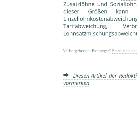
Zusatzlöhne und
Soziallohn
dieser Größen kann 
Einzellohnkostenabwe
Tarifabweichung
,
Verb
Lohnsatzmischungsabweich
Vorhergehender Fachbegriff:
Einzellohnkos
Diesen Artikel der Redakti
vormerken