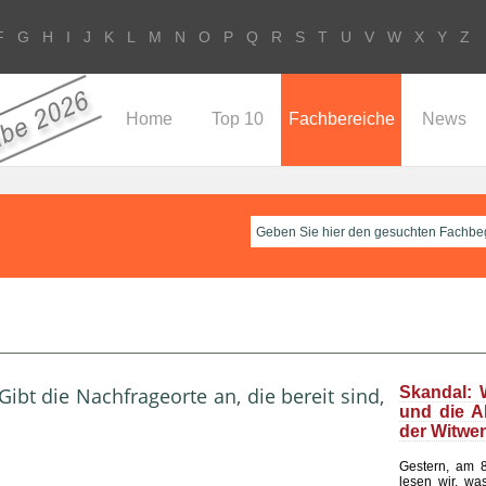
F
G
H
I
J
K
L
M
N
O
P
Q
R
S
T
U
V
W
X
Y
Z
Home
Top 10
Fachbereiche
News
bt die Nachfrageorte an, die bereit sind,
Skandal: 
und die A
der Witwe
Gestern, am 8
lesen wir, wa