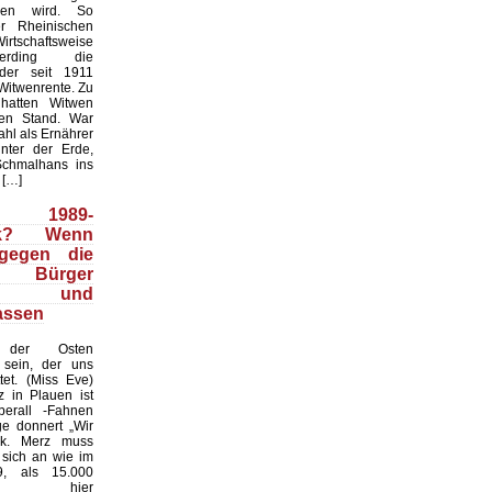
hen wird. So
er Rheinischen
tschaftsweise
erding die
der seit 1911
Witwenrente. Zu
 hatten Witwen
en Stand. War
hl als Ernährer
nter der Erde,
Schmalhans ins
 […]
1989-
ck? Wenn
 gegen die
n Bürger
eln und
lassen
der Osten
 sein, der uns
tet. (Miss Eve)
z in Plauen ist
berall -Fahnen
e donnert „Wir
lk. Merz muss
 sich an wie im
9, als 15.000
en hier