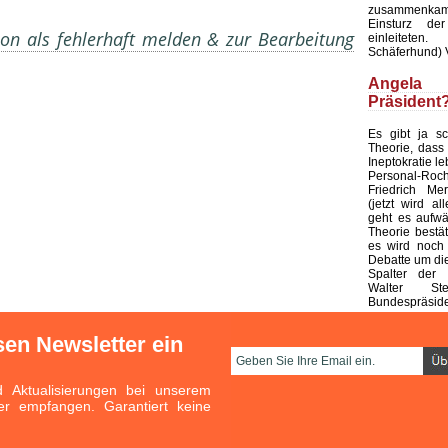
zusammenka
Einsturz der
on als fehlerhaft melden & zur Bearbeitung
einleiteten
Schäferhund) 
Ange
Präsident
Es gibt ja s
Theorie, dass 
Ineptokratie l
Personal-
Friedrich Mer
(jetzt wird all
geht es aufwär
Theorie bestät
es wird noch l
Debatte um di
Spalter der 
Walter Ste
Bundespräside
sen Newsletter ein
Aktualisierungen bei unserem
er empfangen. Garantiert keine