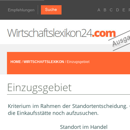
Empfehlungen
A
B
C
D
E
HOME
/
WIRTSCHAFTSLEXIKON
/ Einzugsgebiet
Einzugsgebiet
Kriterium im Rahmen der Standortentscheidung. Gi
die Einkaufsstätte noch aufzusuchen.
Standort im Handel