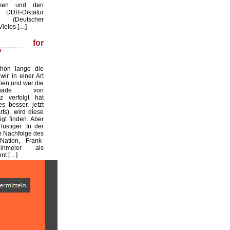
men und den
 DDR-Diktatur
. (Deutscher
Vieles […]
la for
?
chon lange die
wir in einer Art
eben und wer die
Rochade von
z verfolgt hat
es besser, jetzt
ts), wird diese
igt finden. Aber
ustiger. In der
e Nachfolge des
Nation, Frank-
inmeier als
nt […]