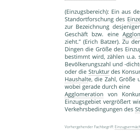
(Einzugsbereich): Ein aus d
Standortforschung des
Einz
zur Bezeichnung desjenige
Geschäft bzw. eine
Agglo
zieht.” (Erich Batzer). Zu 
Dingen die Größe des Einzu
bestimmt wird, zählen u.a.
Bevölkerungszahl und -dich
oder die
Struktur
des Konsum
Haushalt
e, die Zahl, Größe
wobei gerade durch eine
Agglomeration
von Konkur
Einzugsgebiet vergrößert wi
Ver­kehrsbedingungen des
S
Vorhergehender Fachbegriff:
Einzugsermäch