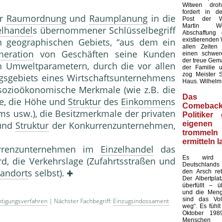
Witwen dro
fordert in d
er
Raumordnung
und
Raumplanung
in die
Post der Wir
Martin W
elhandel
s über­nommener Schlüsselbegriff
Abschaffung 
existierenden 
n geographischen Gebiets, “aus dem ein
allen Zeiten
meration
von Geschäften seine Kunden
einen schwer
der treue Gema
den Umweltparametern, durch die vor allen
der Familie u
zog Meister 
gsgebiets eines Wirt­schaftsunternehmens
Haus. Wilhelm
 sozioökonomische Merkmale (wie z.B. die
Das 
te, die Höhe und
Struktur
des
Einkommen
s
Comeba
s usw.), die Besitzmerkmale der privaten
Politiker
eigene
 und
Struktur
der Kon­kurrenzunternehmen,
tromm
ermitteln 
renzunternehmen im
Einzelhandel
das
Es wird 
rd, die Verkehrslage (Zufahrtsstraßen und
Deutschlands
tandort
s selbst).
den Arsch ret
Der Albertplat
überfüllt – ü
und die Meng
sind das Vo
tigungsverfahren
| Nächster Fachbegriff:
Einzugsindossament
weg“. Es fühlt
Oktober 198
Mensch