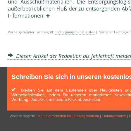
und Ausschußmaterialien. Die Entsorgungslogis
außerbetrieblichen Fluß der zu entsorgenden Abf
Informationen.
Vorhergehender Fachbegriff:
Entsorgungsdienstleister
| Nächster Fachbegrif
Diesen Artikel der Redaktion als fehlerhaft meld
Schreiben Sie sich in unseren kostenlo
Bleiben Sie auf dem Laufenden über Neuigkeiten und 
Wirtschaftslexikon, indem Sie unseren monatlichen Newslett
Werbung. Jederzeit mit einem Klick abbestellbar.
Weitere Begriffe :
Meldevorschriften im Leistungsverkehr
|
Embargowaren
|
B