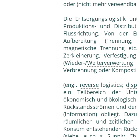
oder (nicht mehr verwendbar
Die Entsorgungslogistik un
Produktions- und
Distribut
Flussrichtung. Von der En
Aufbereitung (Trennun
magnetische Trennung et
Zerkleinerung, Verfestigun
(Wieder-/
Weiterverwertung
u
Verbrennung oder Komposti
(engl.
reverse
logistics;
disp
ein Teilbereich der Unte
ökonomisch und ökologisch 
Rückstandsströmen und den
(Information) obliegt. Da
räumlichen und zeitlichen
Konsum entstehenden Rücks
(siehe auch s
Supply Ch