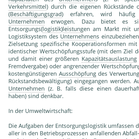
Verkehrsmittel
) durch die eigenen Rückstände o
(
Beschäftigungsgrad
) erfahren, wird häufi
Unternehmen
erwogen. Dazu bietet es sic
Entsorgungs(
logistik
)
leistung
en am Markt mit unt
Logistiksystem des
Unternehmen
s einzubeziehen
Zielsetzung spezifische Kooperationsformen mi
identischer Wertschöpfungsstufe (mit dem Ziel
und damit einer größeren
Kapazitätsauslastung
Fremdvergabe) oder angrenzender Wertschöpfung
kostengünstigeren
Ausschöpfung
des Verwertungs
Rückstandsbewältigung) eingegangen werden. 
Unternehmen
(z. B. falls diese einen dauerh
haben) sind denkbar.
In der Umweltwirtschaft:
Die Aufgaben der Entsorgungslogistik umfassen 
aller in den Betriebsprozessen anfallenden Abfal