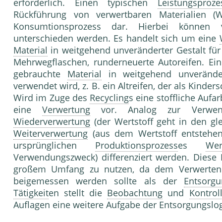
erforderlich. Einen typischen
Leistungsproze
Rückführung von verwertbaren Materialien (
Konsumtionsprozess dar. Hierbei können 
unterschieden werden. Es handelt sich um eine
Material
in weitgehend unveränderter Gestalt für 
Mehrwegflaschen, runderneuerte Autoreifen. Ei
gebrauchte
Material
in weitgehend unveränder
verwendet wird, z. B. ein Altreifen, der als Kinde
Wird im Zuge des
Recycling
s eine stoffliche Aufa
eine
Verwertung
vor. Analog zur Verwend
Wiederverwertung
(der Wertstoff geht in den g
Weiterverwertung
(aus dem Wertstoff entstehen
ursprünglichen
Produktionsprozess
es
Wer
Verwendungszweck) differenziert werden. Dies
großem Umfang zu nutzen, da dem Verwerten
beigemessen werden sollte als der
Entsorgu
Tätigkeit
en stellt die
Beobachtung
und
Kontrol
Auflagen eine weitere Aufgabe der Entsorgungslogi