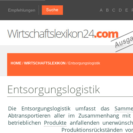
Empfehlungen
A
B
C
D
E
HOME
/
WIRTSCHAFTSLEXIKON
/ Entsorgungslogistik
Entsorgungslogistik
Die Entsorgungslogistik umfasst das
Samme
Abtransportieren aller im Zusammenhang mi
betrieblichen
Produkte
anfallenden unerwünsc
Produktionsrückständen vo