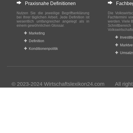
Praxisnahe Definitionen
Fachbegri
Nutzen Sie die jeweilige Begriffserklärung
Die Volkswirtsc
bei Ihrer täglichen Arbeit. Jede Definition ist
Fachtermini vo
wesentlich umfangreicher angelegt als in
werden. Viele B
einem gewöhnlichen Glossar.
Schnittberei
Volkswirtschaft
Marketing
Investit
Definition
Marktve
Konditionenpolitik
Umsatzs
© 2023-2024 Wirtschaftslexikon24.com All rights