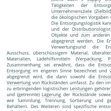
Tätigkeit
en der Entsorg
Unternehmensziele
(
Zielbil
die ökologischen Vorgaben
Die Entsorgungslogistik ka
und der
Distributionslogist
Objekte und zum anderen 
abgegrenzt werden. Die En
Verwertungsund die Ents
Ausschuss, überschüssigem
Material
, überalte
Materialien, Ladehilfsmitteln (
Verpackung
,
P
Zusammenhang sei erwähnt, dass die
Entso
Entsorgung
im engeren Sinne bezeichnet und 
abgegrenzt wird, die dann sowohl die
Entso
Verwertung
von Rückständen umfasst. Zu den i
zu erbringenden logistischen
Leistung
en gehören
und (getrennte)
Lagerung
der Rückstände sowie 
wie Sammlung, Trennung, Sortierung und 
Behältern. Des Weiteren sind spezifische entso