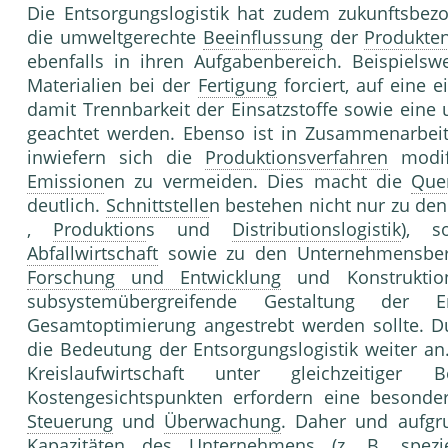
Die Entsorgungslogistik hat zudem zukunftsbez
die umweltgerechte
Beeinflussung
der
Produkten
ebenfalls in ihren Aufgabenbereich. Beispielsw
Materialien bei der
Fertigung
forciert, auf eine 
damit Trennbarkeit der Einsatzstoffe sowie ein
geachtet werden. Ebenso ist in Zusammenarbeit
inwiefern sich die
Produktionsverfahren
modifi
Emission
en zu vermeiden. Dies macht die
Quer
deutlich.
Schnittstelle
n bestehen nicht nur zu den
,
Produktion
s und
Distributionslogistik
), s
Abfallwirtschaft
sowie zu den Unternehmensbe
Forschung und Entwicklung
und Konstrukti
subsystemübergreifende Gestaltung der En
Gesamtoptimierung angestrebt werden sollte. 
die Bedeutung der Entsorgungslogistik weiter a
Kreislaufwirtschaft unter gleichzeitige
Kostengesichtspunkten erfordern eine besonder
Steuerung
und
Überwachung
. Daher und aufgr
Kapazität
en des
Unternehmen
s (z. B. spez