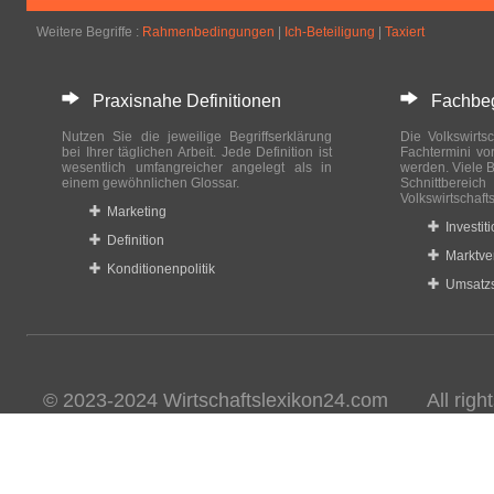
Weitere Begriffe :
Rahmenbedingungen
|
Ich-Beteiligung
|
Taxiert
Praxisnahe Definitionen
Fachbegri
Nutzen Sie die jeweilige Begriffserklärung
Die Volkswirtsc
bei Ihrer täglichen Arbeit. Jede Definition ist
Fachtermini vo
wesentlich umfangreicher angelegt als in
werden. Viele B
einem gewöhnlichen Glossar.
Schnittberei
Volkswirtschaft
Marketing
Investit
Definition
Marktve
Konditionenpolitik
Umsatzs
© 2023-2024 Wirtschaftslexikon24.com All rights