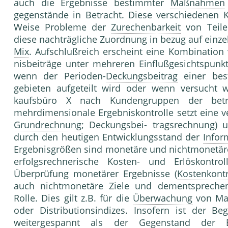
auch die Ergebnisse bestimmter
Maßnahmen
gegenstände in Betracht. Diese verschiede­nen K
Weise Probleme der
Zurechenbarkeit
von Teiler
diese nachträgliche Zuordnung in be­zug auf einz
Mix
. Aufschlußreich erscheint eine Kombination
nisbeiträge unter mehreren Einflußgesichts­punkt
wenn der Perioden-
Deckungsbeitrag
einer be
gebieten aufgeteilt wird oder wenn versucht wi
kaufsbüro X nach Kundengruppen der be­tre
mehrdimensionale Ergebniskontrolle setzt eine v
Grundrechnung
; Deckungsbei- tragsrechnung) 
durch den heutigen Entwick­lungsstand der
Infor
Ergebnisgrößen sind mone­täre und nichtmonetäre 
erfolgsrechnerische Kosten- und Erlöskontrol
Überprüfung monetärer Er­gebnisse (
Kostenkontr
auch nichtmonetä­re Ziele und dementsprechend
Rolle. Dies gilt z.B. für die
Überwachung
von Mar
oder Di­stributionsindizes. Insofern ist der B
weiter­gespannt als der Gegenstand der Er