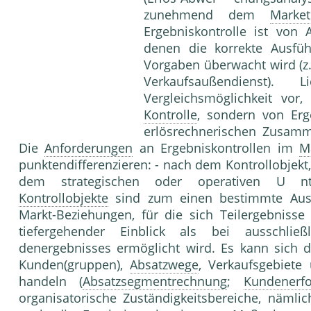
zunehmend dem
Market
Ergebniskontrolle ist von 
denen die kor­rekte Ausfü
Vorgaben überwacht wird (z
Verkaufsaußendienst)
Vergleichsmöglichkeit vor
Kontrolle
, sondern von Erg
erlösrechnerischen Zusam
Die
Anforderungen
an Ergebniskontrollen im
M
punktendifferenzieren: - nach dem Kontrollobjekt,
dem strategischen oder operativen U nt
Kontrollobjekte
sind zum einen bestimmte Aussc
Markt-Beziehungen, für die sich Teilergebnisse
tiefergehender Einblick als bei aus­schlie
denergebnisses ermöglicht wird. Es kann sich
Kunden(gruppen),
Absatzwege
, Ver­kaufsgebiete
handeln (
Absatzsegmentrechnung
;
Kundenerfo
organisatorische Zuständigkeitsbereiche, nämlich