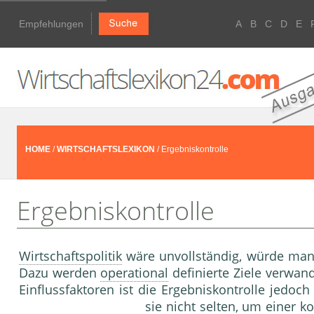
Empfehlungen
A
B
C
D
E
HOME
/
WIRTSCHAFTSLEXIKON
/ Ergebniskontrolle
Ergebniskontrolle
Wirtschaftspolitik
wäre unvollständig, würde man 
Dazu werden
operational
definierte Ziele verwandt
Einflussfaktoren ist die Ergebniskontrolle jedoch
sie nicht selten, um einer 