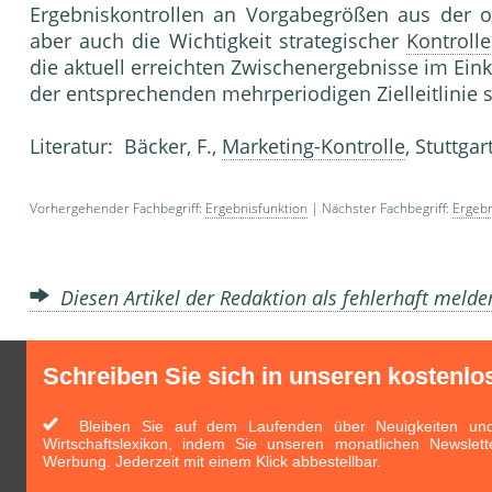
Ergebniskontrollen an Vorgabegrößen aus der o
aber auch die Wichtigkeit strategischer
Kontrolle
die ak­tuell erreichten Zwischenergebnisse im Ein
der entsprechenden mehrperiodigen Zielleit­li
Literatur: Bäcker, F.,
Marketing-Kontrolle
, Stutt­ga
Vorhergehender Fachbegriff:
Ergebnisfunktion
| Nächster Fachbegriff:
Ergebn
Diesen Artikel der Redaktion als fehlerhaft meld
Schreiben Sie sich in unseren kostenlo
Bleiben Sie auf dem Laufenden über Neuigkeiten und 
Wirtschaftslexikon, indem Sie unseren monatlichen Newslett
Werbung. Jederzeit mit einem Klick abbestellbar.