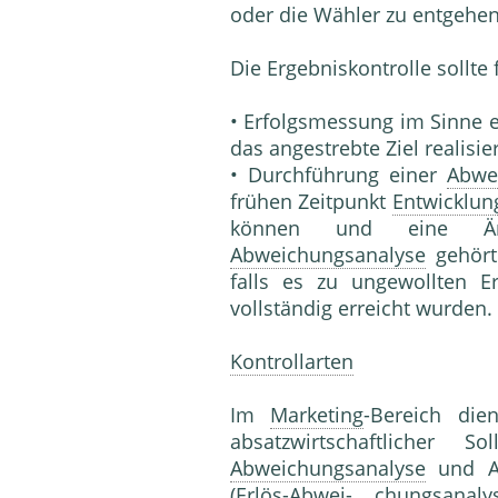
oder die Wähler zu entgehen
Die Ergebniskontrolle sollte 
• Erfolgsmessung im Sinne e
das angestrebte Ziel realisie
• Durchführung einer
Abwe
frühen Zeitpunkt
Entwicklun
können und eine Än
Abweichungsanalyse
gehört
falls es zu ungewollten E
vollständig erreicht wurden.
Kontrollarten
Im
Marketing
-Bereich die
absatzwirtschaftli­cher
Abweichungsanalyse
und Au
(Erlös-Abwei- chungsanal