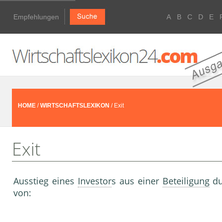
Empfehlungen
A
B
C
D
E
HOME
/
WIRTSCHAFTSLEXIKON
/ Exit
Exit
Ausstieg eines
Investor
s aus einer
Beteiligung
du
von: