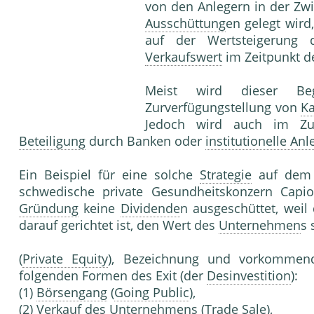
von den Anlegern in der Zwi
Ausschüttung
en gelegt wird
auf der Wertsteigerung
Verkaufswert
im Zeitpunkt de
Meist wird dieser B
Zurverfügungstellung von
Ka
Jedoch wird auch im 
Beteiligung
durch Banken oder
institutionelle Anl
Ein Beispiel für eine solche
Strategie
auf dem e
schwedische private Gesundheitskonzern Cap
Gründung
keine
Dividende
n ausgeschüttet, weil 
darauf gerichtet ist, den Wert des
Unternehmen
s 
(
Private Equity
), Bezeichnung und vorkomm
folgenden Formen des Exit (der
Desinvestition
):
(1)
Börsengang
(
Going Public
),
(2)
Verkauf
des Unterneh­mens (
Trade Sale
),