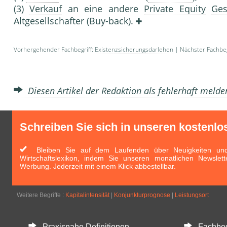
(3)
Verkauf
an eine andere
Private Equity
Ges
Altgesellschafter (Buy-back).
Vorhergehender Fachbegriff:
Existenzsicherungsdarlehen
| Nächster Fachbeg
Diesen Artikel der Redaktion als fehlerhaft meld
Schreiben Sie sich in unseren kostenlo
Bleiben Sie auf dem Laufenden über Neuigkeiten und 
Wirtschaftslexikon, indem Sie unseren monatlichen Newslett
Werbung. Jederzeit mit einem Klick abbestellbar.
Weitere Begriffe :
Kapitalintensität
|
Konjunkturprognose
|
Leistungsort
Praxisnahe Definitionen
Fachbegri