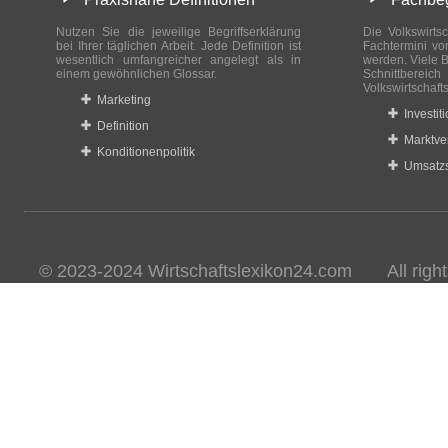
Nutzen Sie die jeweilige Begriffserklärung
Die Volkswirtsc
bei Ihrer täglichen Arbeit. Jede Definition ist
Fachtermini vo
wesentlich umfangreicher angelegt als in
werden. Viele B
einem gewöhnlichen Glossar.
Schnittberei
Volkswirtschaft
Marketing
Investit
Definition
Marktve
Konditionenpolitik
Umsatzs
© 2023-2024 Wirtschaftslexikon24.com All rights