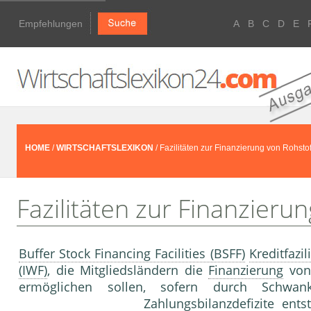
Empfehlungen
A
B
C
D
E
HOME
/
WIRTSCHAFTSLEXIKON
/ Fazilitäten zur Finanzierung von Rohsto
Fazilitäten zur Finanzieru
Buffer Stock Financing Facilities (BSFF)
Kreditfazi
(IWF)
, die Mitgliedsländern die
Finanzierung
vo
ermöglichen sollen, sofern durch Schw
Zahlungsbilanzdefizite ent