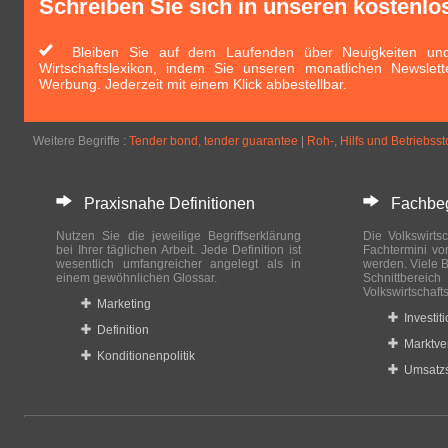
Schreiben Sie sich in unseren kostenlo
Bleiben Sie auf dem Laufenden über Neuigkeiten und 
Wirtschaftslexikon, indem Sie unseren monatlichen Newslett
Werbung. Jederzeit mit einem Klick abbestellbar.
Weitere Begriffe :
Tender bond, tender guarantee
|
Roh-, Hilfs und Betriebsst
Praxisnahe Definitionen
Fachbegri
Nutzen Sie die jeweilige Begriffserklärung
Die Volkswirtsc
bei Ihrer täglichen Arbeit. Jede Definition ist
Fachtermini vo
wesentlich umfangreicher angelegt als in
werden. Viele B
einem gewöhnlichen Glossar.
Schnittberei
Volkswirtschaft
Marketing
Investit
Definition
Marktve
Konditionenpolitik
Umsatzs