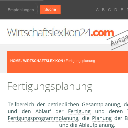
Empfehlungen
A
B
C
D
E
HOME
/
WIRTSCHAFTSLEXIKON
/ Fertigungsplanung
Fertigungsplanung
Teilbereich der betrieblichen
Gesamtplanung
, d
und den Ablauf der
Fertigung
und deren Ve
Fertigungsprogrammplanung
, die
Planung
der Be
und die
Ablaufplanung
.