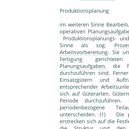
Produktionsplanung
im weiteren Sinne Bearbeitu
operativen
Planungsaufgab
Produktionsplanungs- und
Sinne als sog.
Proze
Arbeitsvorbereitung
. Sie um
Fertigung
gerichteten 
Planungsaufgaben
, die f
durchzuführen sind. Ferne
Einsatzgütern und Auftr
entsprechender Arbeitsunt
sich auf Güterarten, Güter
Periode
durchzuführen. 
periodenbezogene Teil
unterscheiden. (1) Die 
erstrecken sich auf die Fest
die
Struktur
und den 