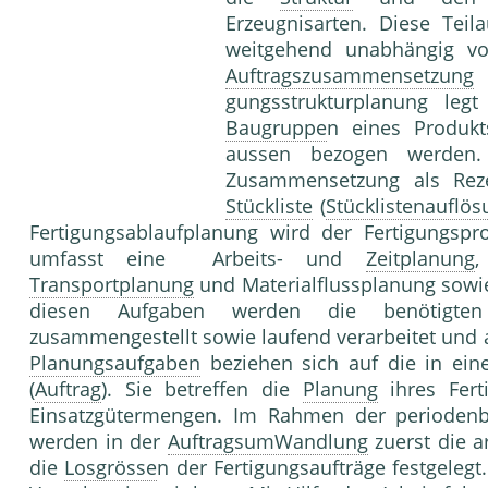
Erzeugnisarten. Diese Teil
weitgehend unabhängig 
Auftragszusammensetzung
g
gungsstrukturplanung legt
Baugruppe
n eines Produkt
aussen bezogen werden.
Zusammensetzung als Rezep
Stückliste
(
Stücklistenauflös
Fertigungsablaufplanung wird der Fertigungspro
umfasst eine Arbeits- und
Zeitplanung
,
Transportplanung
und Materialflussplanung sowie
diesen Aufgaben werden die benötigte
zusammengestellt sowie laufend verarbeitet und
Planungsaufgaben
beziehen sich auf die in ei
(
Auftrag
). Sie betreffen die
Planung
ihres Fert
Einsatzgütermengen. Im Rahmen der periode
werden in der
AuftragsumWandlung
zuerst die 
die
Losgrösse
n der Fertigungsaufträge festgelegt