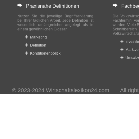
Praxisnahe Definitionen
Fachbegri
Nutzen Sie die jeweilige Begriffserklärung
Die Volkswirtsc
bei Ihrer täglichen Arbeit. Jede Definition ist
Fachtermini vo
wesentlich umfangreicher angelegt als in
werden. Viele B
einem gewöhnlichen Glossar.
Schnittberei
Volkswirtschaft
Marketing
Investit
Definition
Marktve
Konditionenpolitik
Umsatzs
© 2023-2024 Wirtschaftslexikon24.com All rights