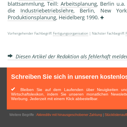
blattsammlung, Teill:
Arbeitsplanung
, Berlin u.a
die
Industriebetriebslehre
, Berlin, New York
Produktionsplanung
, Heidelberg 1990.
Vorhergehender Fachbegriff:
Fertigungsorganisation
| Nächster Fachbegriff:
Diesen Artikel der Redaktion als fehlerhaft meld
Schreiben Sie sich in unseren kostenlo
Bleiben Sie auf dem Laufenden über Neuigkeiten und 
Wirtschaftslexikon, indem Sie unseren monatlichen Newslett
Werbung. Jederzeit mit einem Klick abbestellbar.
Weitere Begriffe :
Akkreditiv mit hinausgeschobener Zahlung
|
Stücklistenau