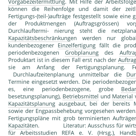
Vorgabezeitermittlung
. Mit Hilfe der Arbeitsfol
können die Reihenfolge und damit der zeit
Fertigungs-(teil-)aufträge festgestellt sowie eine
der Produktmengen (Auftragsgrössen) v
Durchlauftermi- nierung steht die netzplana
Kapazitätsbeschränkung
en werden nur global
kundenbezogener
Einzelfertigung
fällt die pro
periodenbezogenen
Grobplanung
des
Auftra
Produktart ist in diesem Fall erst nach der
Auftr
sie am Anfang der Fertigungsplanung. F
Durchlaufzeitenplanung unmittelbar die
Dur
Termine eingesetzt werden. Die periodenbezog
es, eine periodenbezogene, grobe
Bedar
besetzungsplanung),
Betriebsmittel
und
Material
v
Kapazitätsplanung
ausgebaut, bei der bereits 
sowie der Engpassbehebung vorgesehen werden. 
Fertigungspläne mit grob terminierten Aufträg
Kapazität
en. Literatur: Ausschuss für wirts
für
Arbeitsstudien
REFA e. V. (Hrsg.), Han