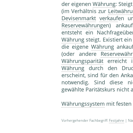
der eigenen
Währung
: Steig
(im Verhältnis zur
Leitwähr
Devisenmarkt
verkauf
en u
Reservewährung
en) ankau
entsteht ein Nachfrageü
Währung
steigt. Existiert ei
die eigene
Währung
ankauf
(oder andere
Reservewäh
Währungsparität
erreicht 
Währung
durch den Druck
erscheint, sind für den Ank
notwendig. Sind diese n
gewählte Paritätskurs nicht 
Währungssystem
mit festen
Vorhergehender Fachbegriff:
Festjahre
| Näc