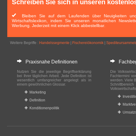
Schreiben Sie sich in unseren kostenlo
Bleiben Sie auf dem Laufenden über Neuigkeiten und 
Wirtschaftslexikon, indem Sie unseren monatlichen Newslett
Werbung. Jederzeit mit einem Klick abbestellbar.
Weitere Begriffe :
Handelssegmente
|
Fischereiökonomik
|
Spediteursammel
Praxisnahe Definitionen
Fachbegri
Nutzen Sie die jeweilige Begriffserklärung
Die Volkswirtsc
bei Ihrer täglichen Arbeit. Jede Definition ist
Fachtermini vo
wesentlich umfangreicher angelegt als in
werden. Viele B
einem gewöhnlichen Glossar.
Schnittberei
Volkswirtschaft
Marketing
Investit
Definition
Marktve
Konditionenpolitik
Umsatzs