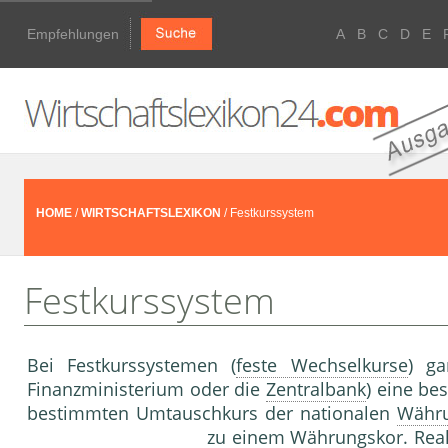
Empfehlungen
A
B
C
D
E
HOME
/
WIRTSCHAFTSLEXIKON
/ Festkurssystem
Festkurssystem
Bei Festkurssystemen (
feste Wechselkurse
) ga
Finanzministerium oder die
Zentralbank
) eine b
bestimmten Umtauschkurs der nationalen
Währ
zu einem Währungskor. Reali