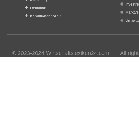
Marketing
Investit
Definition
Marktve
Konditionenpolitik
Umsatzs
© 2023-2024 Wirtschaftslexikon24.com All rights