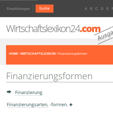
Empfehlungen
A
B
C
D
E
HOME
/
WIRTSCHAFTSLEXIKON
/ Finanzierungsformen
Finanzierungsformen
Finanzierung
Finanzierungsarten
, -formen.