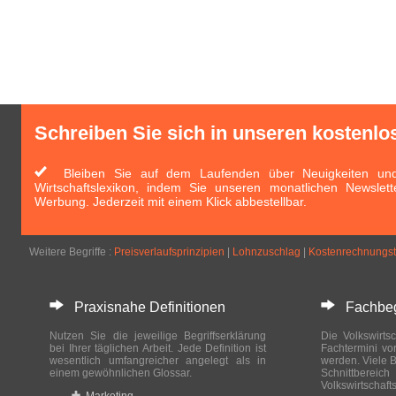
Schreiben Sie sich in unseren kostenlo
Bleiben Sie auf dem Laufenden über Neuigkeiten und 
Wirtschaftslexikon, indem Sie unseren monatlichen Newslett
Werbung. Jederzeit mit einem Klick abbestellbar.
Weitere Begriffe :
Preisverlaufsprinzipien
|
Lohnzuschlag
|
Kostenrechnungst
Praxisnahe Definitionen
Fachbegri
Nutzen Sie die jeweilige Begriffserklärung
Die Volkswirtsc
bei Ihrer täglichen Arbeit. Jede Definition ist
Fachtermini vo
wesentlich umfangreicher angelegt als in
werden. Viele B
einem gewöhnlichen Glossar.
Schnittberei
Volkswirtschaft