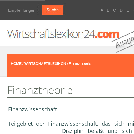
Empfehlungen
A
B
C
D
E
HOME
/
WIRTSCHAFTSLEXIKON
/ Finanztheorie
Finanztheorie
Finanzwissenschaft
Teilgebiet der
Finanzwissenschaft
, das sich m
Disziplin befaßt und sic