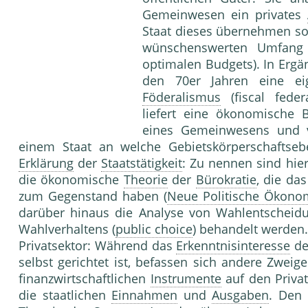
Gemeinwesen ein privates
Staat dieses übernehmen sol
wünschenswerten Umfang 
optimalen Budgets). In Ergä
den 70er Jahren eine e
Föderalismus
(fiscal feder
liefert eine ökonomische 
eines Gemeinwesens und v
einem Staat an welche Gebietskörperschaftseb
Erklärung
der
Staatstätigkeit
: Zu nennen sind hie
die ökonomische
Theorie
der
Bürokratie
, die da
zum Gegenstand haben (
Neue Politische Ökono
darüber hinaus die Analyse von Wahlentscheidu
Wahlverhaltens (
public choice
) behandelt werden.
Privatsektor: Während das
Erkenntnisinteresse
de
selbst gerichtet ist, befassen sich andere Zweig
finanzwirtschaftlichen
Instrumente
auf den Privat
die staatlichen
Einnahmen
und
Ausgaben
. Den 