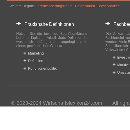
Weitere Begriffe :
Kreditänderungskonto
|
Patentkartell
|
Börsenparkett
Praxisnahe Definitionen
Fachbegri
Nutzen Sie die jeweilige Begriffserklärung
Die Volkswirtsc
bei Ihrer täglichen Arbeit. Jede Definition ist
Fachtermini vo
wesentlich umfangreicher angelegt als in
werden. Viele B
einem gewöhnlichen Glossar.
Schnittberei
Volkswirtschaft
Marketing
Investit
Definition
Marktve
Konditionenpolitik
Umsatzs
© 2023-2024 Wirtschaftslexikon24.com All rights