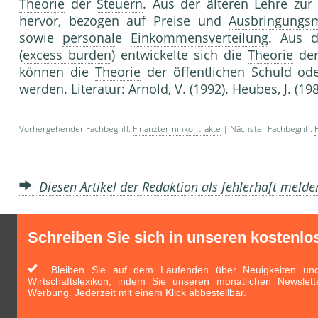
Theorie
der
Steuern
. Aus der älteren Lehre zu
hervor, bezogen auf Preise und
Ausbringungs
sowie
personal
e
Einkommensverteilung
. Aus d
(
excess burden
) entwickelte sich die
Theorie
de
können die
Theorie
der öffentlichen Schuld od
werden. Literatur: Arnold, V. (1992). Heubes, J. (19
Vorhergehender Fachbegriff:
Finanzterminkontrakte
| Nächster Fachbegriff:
Diesen Artikel der Redaktion als fehlerhaft meld
Schreiben Sie sich in unseren kostenlo
Bleiben Sie auf dem Laufenden über Neuigkeiten und 
Wirtschaftslexikon, indem Sie unseren monatlichen Newslett
Werbung. Jederzeit mit einem Klick abbestellbar.