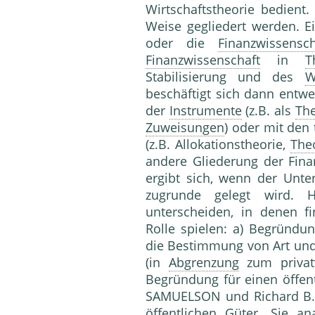
Wirtschaftstheorie bedient.
Weise gegliedert werden. 
oder die
Finanzwissensch
Finanzwissenschaft
in
T
Stabilisierung und des
W
beschäftigt sich dann entw
der
Instrumente
(z.B. als
The
Zuweisungen
) oder mit den
(z.B. Allokationstheorie,
The
andere Gliederung der Finanz
ergibt sich, wenn der Unt
zugrunde gelegt wird. 
unterscheiden, in denen f
Rolle spielen: a) Begründu
die Bestimmung von Art und
(in
Abgrenzung
zum privatw
Begründung für einen öffen
SAMUELSON und Richard B.
öffentlichen Güter. Sie a