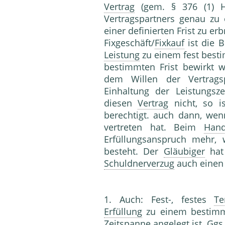
Vertrag
(gem. § 376 (1) 
Vertragspartners genau zu 
einer definierten Frist zu erb
Fixgeschäft/
Fixkauf
ist die 
Leistung
zu einem fest besti
bestimmten Frist bewirkt w
dem Willen der Vertrags
Einhaltung der Leistungsz
diesen
Vertrag
nicht, so i
berechtigt. auch dann, we
vertreten hat. Beim
Hand
Erfüllungsanspruch mehr
besteht. Der
Gläubiger
hat
Schuldnerverzug
auch einen
1. Auch: Fest-, festes
Te
Erfüllung
zu einem bestimmt
Zeitspanne angelegt ist. Ggs