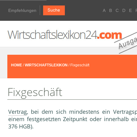
Empfehlungen
A
B
C
D
E
HOME
/
WIRTSCHAFTSLEXIKON
/ Fixgeschäft
Fixgeschäft
Vertrag
, bei dem sich mindestens ein Vertragsp
einem festgesetzten Zeitpunkt oder innerhalb ei
376 HGB).