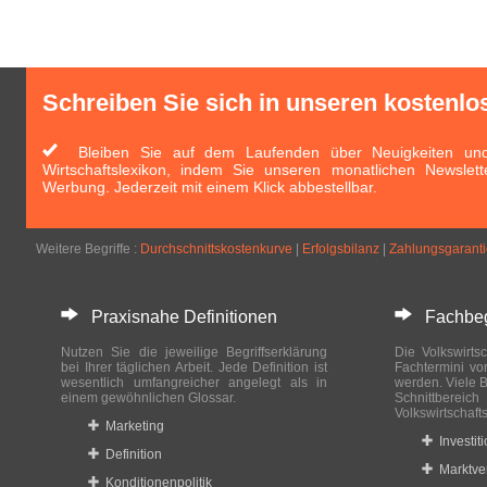
Schreiben Sie sich in unseren kostenlo
Bleiben Sie auf dem Laufenden über Neuigkeiten und 
Wirtschaftslexikon, indem Sie unseren monatlichen Newslett
Werbung. Jederzeit mit einem Klick abbestellbar.
Weitere Begriffe :
Durchschnittskostenkurve
|
Erfolgsbilanz
|
Zahlungsgaranti
Praxisnahe Definitionen
Fachbegri
Nutzen Sie die jeweilige Begriffserklärung
Die Volkswirtsc
bei Ihrer täglichen Arbeit. Jede Definition ist
Fachtermini vo
wesentlich umfangreicher angelegt als in
werden. Viele B
einem gewöhnlichen Glossar.
Schnittberei
Volkswirtschaft
Marketing
Investit
Definition
Marktve
Konditionenpolitik