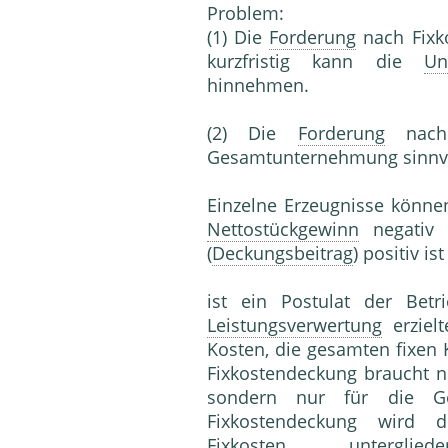
Problem:
(1) Die
Forderung
nach Fixko
kurzfristig kann die
Un
hinnehmen.
(2) Die
Forderung
nach 
Gesamtunternehmung sinnvo
Einzelne Erzeugnisse könne
Nettostückgewinn
negativ i
(
Deckungsbeitrag
) positiv ist 
ist ein Postulat der Betr
Leistungsverwertung
erziel
Kosten, die gesamten fixen
Fixkostendeckung braucht ni
sondern nur für die Ge
Fixkostendeckung wird 
Fixkosten
unterglied