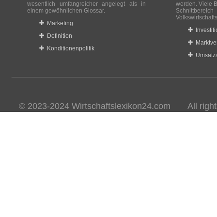
wesentlich umfangreicher angelegt als in
werden. Viele B
einem gewöhnlichen Glossar.
Schnittberei
Volkswirtschaft
Marketing
Investit
Definition
Marktve
Konditionenpolitik
Umsatzs
© 2023-2024 Wirtschaftslexikon24.com All rights