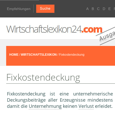
Empfehlungen
A
B
C
D
E
HOME
/
WIRTSCHAFTSLEXIKON
/ Fixkostendeckung
Fixkostendeckung
Fixkostendeckung ist eine unternehmerisch
Deckungsbeiträge aller Erzeugnisse mindestens
damit die
Unternehmung
keinen
Verlust
erleidet.