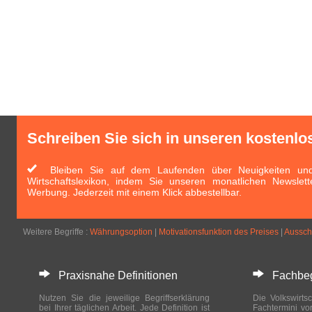
Schreiben Sie sich in unseren kostenlo
Bleiben Sie auf dem Laufenden über Neuigkeiten und 
Wirtschaftslexikon, indem Sie unseren monatlichen Newslett
Werbung. Jederzeit mit einem Klick abbestellbar.
Weitere Begriffe :
Währungsoption
|
Motivationsfunktion des Preises
|
Aussch
Praxisnahe Definitionen
Fachbegri
Nutzen Sie die jeweilige Begriffserklärung
Die Volkswirtsc
bei Ihrer täglichen Arbeit. Jede Definition ist
Fachtermini vo