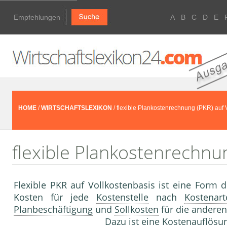
Empfehlungen
A
B
C
D
E
HOME
/
WIRTSCHAFTSLEXIKON
/ flexible Plankostenrechnung (PKR) auf 
flexible Plankostenrechnun
Flexible PKR auf Vollkostenbasis ist eine Form 
Kosten für jede
Kostenstelle
nach
Kostenart
Planbeschäftigung
und
Sollkosten
für die anderen
Dazu ist eine
Kostenauflösu