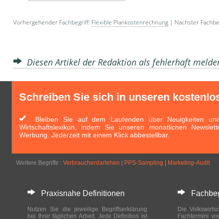
Vorhergehender Fachbegriff:
Flexible Plankostenrechnung
| Nächster Fachbeg
Diesen Artikel der Redaktion als fehlerhaft meld
Schreiben Sie sich in unseren kostenlo
Bleiben Sie auf dem Laufenden über Neuigkeiten und 
Wirtschaftslexikon, indem Sie unseren monatlichen Newslett
Werbung. Jederzeit mit einem Klick abbestellbar.
Weitere Begriffe :
Verbraucherdarlehen
|
PPS-Sampling
|
Marketing-Audit
Praxisnahe Definitionen
Fachbegri
Nutzen Sie die jeweilige Begriffserklärung
Die Volkswirtsc
bei Ihrer täglichen Arbeit. Jede Definition ist
Fachtermini vo