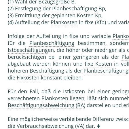
(1) Wahl der
Bezugsgröße
B,
(2) Festlegung der
Planbeschäftigung
Bp,
(3) Ermittlung der geplanten Kosten Kp,
(4) Aufteilung der
Plankosten
in fixe (Kfp) und vari
Infolge der Aufteilung in fixe und variable
Planko
für die
Planbeschäftigung
bestimmen, sondern
Istbeschäftigung
en, die höher oder niedriger als 
berücksichtigen bei einer geringeren als der
Pl
abgebaut werden können und
fixe Kosten
in vol
höheren
Beschäftigung
als der
Planbeschäftigung
die
Fixkosten
konstant bleiben.
Für den Fall, daß die
Istkosten
bei einer gering
verrechneten
Plankosten
liegen, läßt sich nunmeh
Beschäftigungsabweichung (BA)
darstellen und er
Eine möglicherweise verbleibende Differenz zwis
die
Verbrauchsabweichung
(VA) dar.