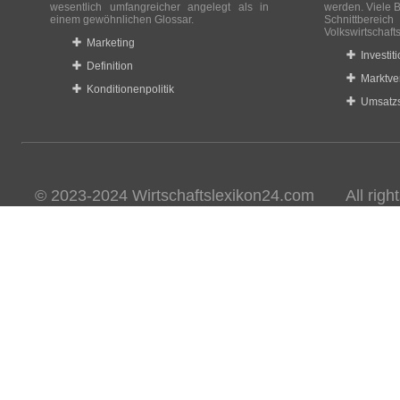
wesentlich umfangreicher angelegt als in
werden. Viele B
einem gewöhnlichen Glossar.
Schnittberei
Volkswirtschaft
Marketing
Investit
Definition
Marktve
Konditionenpolitik
Umsatzs
© 2023-2024 Wirtschaftslexikon24.com All rights