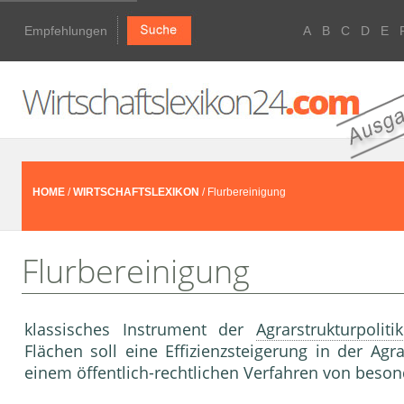
Empfehlungen
A
B
C
D
E
HOME
/
WIRTSCHAFTSLEXIKON
/ Flurbereinigung
Flurbereinigung
klassisches Instrument der
Agrarstrukturpolitik
Flächen soll eine Effizienzsteigerung in der Agr
einem öffentlich-rechtlichen Verfahren von beso