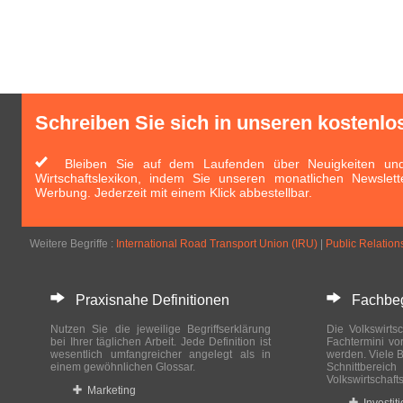
Schreiben Sie sich in unseren kostenlo
Bleiben Sie auf dem Laufenden über Neuigkeiten und 
Wirtschaftslexikon, indem Sie unseren monatlichen Newslett
Werbung. Jederzeit mit einem Klick abbestellbar.
Weitere Begriffe :
International Road Transport Union (IRU)
|
Public Relations
Praxisnahe Definitionen
Fachbegri
Nutzen Sie die jeweilige Begriffserklärung
Die Volkswirtsc
bei Ihrer täglichen Arbeit. Jede Definition ist
Fachtermini vo
wesentlich umfangreicher angelegt als in
werden. Viele B
einem gewöhnlichen Glossar.
Schnittberei
Volkswirtschaft
Marketing