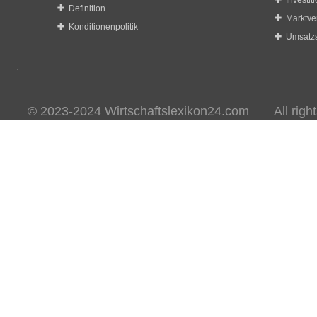
Investit
Definition
Marktve
Konditionenpolitik
Umsatzs
© 2023-2024 Wirtschaftslexikon24.com All rights