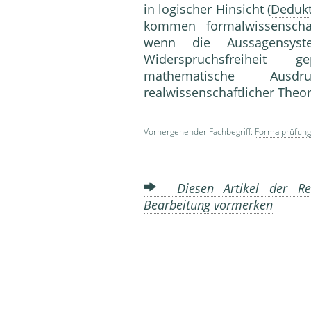
in logischer Hinsicht (
Deduk
kommen formalwissenschaf
wenn die
Aussagensys
Widerspruchsfreiheit g
mathematische Ausdr
realwissenschaftlicher
Theor
Vorhergehender Fachbegriff:
Formalprüfung
Diesen Artikel der Red
Bearbeitung vormerken