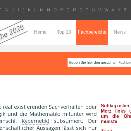
F
G
H
I
J
K
L
M
N
O
P
Q
R
S
T
U
V
W
X
Y
Z
Home
Top 10
Fachbereiche
News
u real existierenden Sachverhalten oder
Schlagzeile
Merz links 
gik und die Mathematik; mitunter wird
um die Oh
inschl.
Kybernetik
) subsumiert. Der
müsste
enschaftlicher Aussagen lässt sich nur