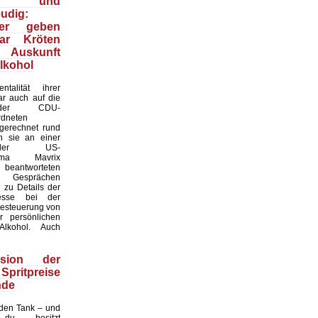
- und
eudig:
iker geben
ar Kröten
g Auskunft
lkohol
talität ihrer
ar auch auf die
r der CDU-
rdneten
mgerechnet rund
 sie an einer
der US-
sfirma Mavrix
d beantworteten
n Gesprächen
n zu Details der
zesse bei der
Besteuerung von
r persönlichen
lkohol. Auch
rsion der
pritpreise
nde
 den Tank – und
du besitzt