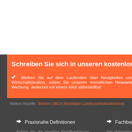
Schreiben Sie sich in unseren kostenlo
Bleiben Sie auf dem Laufenden über Neuigkeiten und 
Wirtschaftslexikon, indem Sie unseren monatlichen Newslett
Werbung. Jederzeit mit einem Klick abbestellbar.
Weitere Begriffe :
Bordero
|
IBCA
|
Bestätigter Landeszentralbankscheck
Praxisnahe Definitionen
Fachbegri
Nutzen Sie die jeweilige Begriffserklärung
Die Volkswirtsc