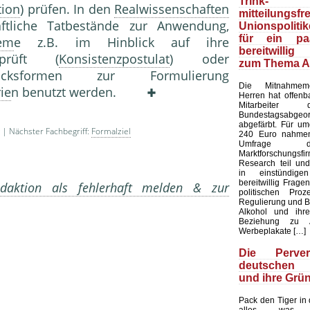
Trink
tion
) prüfen. In den
Realwissenschaften
mitteilungsfr
tliche Tatbestände zur Anwendung,
Unionspolit
für ein pa
tem
e z.B. im Hinblick auf ihre
bereitwilli
eprüft (
Konsistenzpostulat
) oder
zum Thema A
ucksformen zur Formulierung
Die Mitnahmemen
ie
n benutzt werden.
Herren hat offenb
Mitarbeite
Bundestagsabgeo
abgefärbt. Für u
| Nächster Fachbegriff:
Formalziel
240 Euro nahmen
Umfrage 
Marktforschung
Research teil un
in einstündige
bereitwillig Frage
aktion als fehlerhaft melden & zur
politischen Pro
Regulierung und 
Alkohol und ihre
Beziehung zu A
Werbeplakate […]
Die Perve
deutschen S
und ihre Grü
Pack den Tiger in
alles, was 