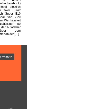
enshotFacebook)
esel plötzlich
s zwei Euro?
ich Super E10
arke von 2,20
m: Wer kassiert
usätzlichen 50
 der Autofahrer
nüber dem
er an der […]
en und