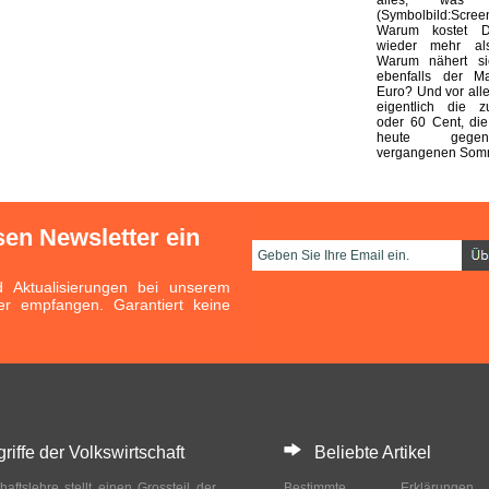
(Symbolbild:Scre
Warum kostet Di
wieder mehr al
Warum nähert s
ebenfalls der M
Euro? Und vor alle
eigentlich die z
oder 60 Cent, die
heute gege
vergangenen Somm
sen Newsletter ein
Aktualisierungen bei unserem
er empfangen. Garantiert keine
ffe der Volkswirtschaft
Beliebte Artikel
haftslehre stellt einen Grossteil der
Bestimmte Erklärung