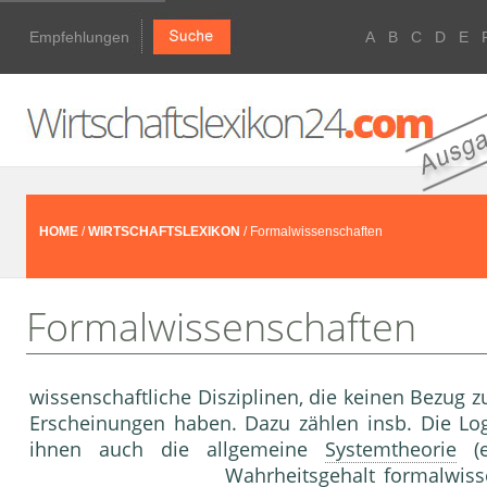
Empfehlungen
A
B
C
D
E
HOME
/
WIRTSCHAFTSLEXIKON
/ Formalwissenschaften
Formalwissenschaften
wissenschaftliche Disziplinen, die keinen Bezug z
Erscheinungen haben. Dazu zählen insb. Die Lo
ihnen auch die allgemeine
Systemtheorie
(e
Wahrheitsgehalt formalwiss