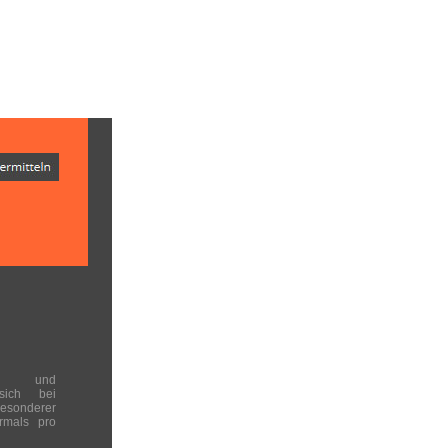
en und
 sich bei
onderer
rmals pro