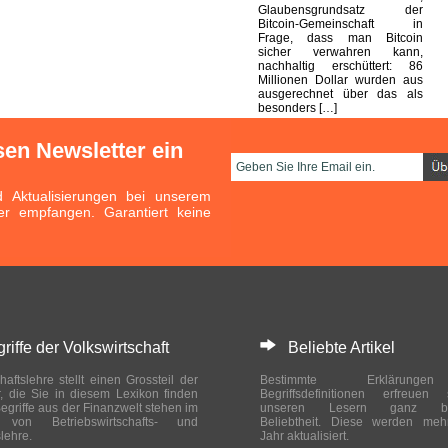
Glaubensgrundsatz der
Bitcoin-Gemeinschaft in
Frage, dass man Bitcoin
sicher verwahren kann,
nachhaltig erschüttert: 86
Millionen Dollar wurden aus
ausgerechnet über das als
besonders […]
sen Newsletter ein
Aktualisierungen bei unserem
er empfangen. Garantiert keine
ffe der Volkswirtschaft
Beliebte Artikel
haftslehre stellt einen Grossteil der
Bestimmte Erklärung
r, die Sie in diesem Lexikon finden
Begriffsdefinitionen erfreuen
egriffe aus der Finanzwelt stehen im
unseren Lesern ganz bes
ch von Betriebswirtschafts- und
Beliebtheit. Diese werden meh
slehre.
Jahr aktualisiert.