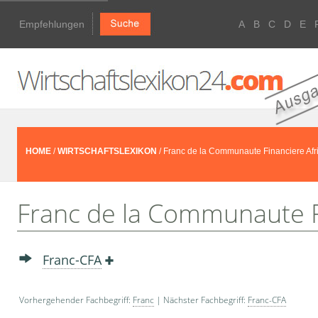
Empfehlungen
A
B
C
D
E
HOME
/
WIRTSCHAFTSLEXIKON
/ Franc de la Communaute Financiere Afr
Franc de la Communaute Fi
Franc-CFA
Vorhergehender Fachbegriff:
Franc
| Nächster Fachbegriff:
Franc-CFA