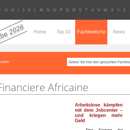
F
G
H
I
J
K
L
M
N
O
P
Q
R
S
T
U
V
W
X
Y
Z
Home
Top 10
Fachbereiche
News
icaine
nanciere Africaine
Arbeitslose kämpfen
mit dem Jobcenter –
und kriegen mehr
Geld