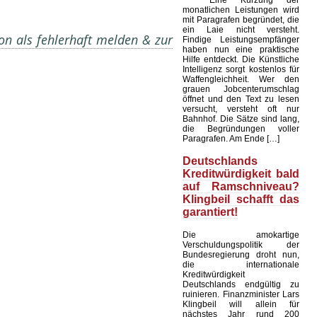
Eine Kürzung der
monatlichen Leistungen wird
mit Paragrafen begründet, die
ein Laie nicht versteht.
on als fehlerhaft melden & zur
Findige Leistungsempfänger
haben nun eine praktische
Hilfe entdeckt. Die Künstliche
Intelligenz sorgt kostenlos für
Waffengleichheit. Wer den
grauen Jobcenterumschlag
öffnet und den Text zu lesen
versucht, versteht oft nur
Bahnhof. Die Sätze sind lang,
die Begründungen voller
Paragrafen. Am Ende […]
Deutschlands
Kreditwürdigkeit bald
auf Ramschniveau?
Klingbeil schafft das
garantiert!
Die amokartige
Verschuldungspolitik der
Bundesregierung droht nun,
die internationale
Kreditwürdigkeit
Deutschlands endgültig zu
ruinieren. Finanzminister Lars
Klingbeil will allein für
nächstes Jahr rund 200