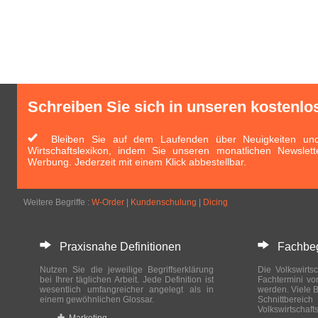
Schreiben Sie sich in unseren kostenlo
Bleiben Sie auf dem Laufenden über Neuigkeiten und 
Wirtschaftslexikon, indem Sie unseren monatlichen Newslett
Werbung. Jederzeit mit einem Klick abbestellbar.
Weitere Begriffe :
W-Order
|
Kundenschulung
|
Dicing
Praxisnahe Definitionen
Fachbegri
Nutzen Sie die jeweilige Begriffserklärung
Die Volkswirtsc
bei Ihrer täglichen Arbeit. Jede Definition ist
Fachtermini vo
wesentlich umfangreicher angelegt als in
werden. Viele B
einem gewöhnlichen Glossar.
Schnittberei
Volkswirtschaft