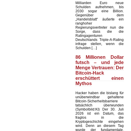
Milliarden Euro neue
Schulden aufnehmen, bis
2030 sogar eine Billion.
Gegenüber dem
„Handelsblatt“ äußerte ein
ranghoher
Regierungsvertreter nun die
Sorge, dass die die
Ratingagenturen
Deutschlands Triple-A-Rating
infrage stellen, wenn die
Schulden […]
86 Millionen Dollar
futsch – und jede
Menge Vertrauen: Der
Bitcoin-Hack
erschüttert einen
Mythos
Hacker haben die bislang für
unüberwindbar gehaltene
Bitcoin-Sicherheitsbarriere
tatsächlich überwunden
(Symbolbild:KI) Der 30. Juli
2026 ist ein Datum, das
fraglos in die
Kryptogeschichte eingehen
wird. Denn an diesem Tag
wurde der fundamentale,