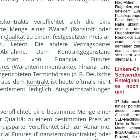
Flag-Aktion
Flughafen, wo e
defektem Zün
Plastiksprengst
Basteldrohne 
kontrakts verpflichtet sich die eine
Nähe ukraini
ierte Menge einer ?Ware? (Rohstoff oder
entdeckt u
Flughafenmi
en
Qualität
zu einem festgesetzten Preis an
Roundkick aus 
wurde, sti
 liefern. Die andere Vertragspartei
dermaßen zum
 Abnahme. Dem Kontraktgegenstand
man nicht wei
sich mehr wun
richt man von
Financial Futures
offenbar […]
ures
(Warenterminkontrakte). Finanz- und
Linken-Ch
ngerichteten
Terminbörsen
(z. B.
Deutsche
Schwerdtn
Enteigne
e aus dem
Kontrakt
ist heute oftmals nicht
es noch
ettlement
lediglich Ausgleichszahlungen
gibt
37 Jahre nach
hat der politi
 verpflichtet, eine bestimmte Menge einer
diesem Land
Ausmaß errei
er
Qualität
zu einem bestimmten Preis an
SED-Nachfol
Linke in Berli
ragspartei verpflichtet sich zur Abnahme.
Macht kommt
INSA-Umfrage l
cial Futures
(
Finanzterminkontrakte
) oder
Prozent, die