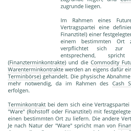
zugrunde liegen.
Im Rahmen eines Futures
Vertragspartei eine defin
Finanztitel) einer festgelegt
einem bestimmten Ort zu
verpflichtet sich zur
entsprechend, sp
(
Finanzterminkontrakte
) und die
Commodity Fut
Warenterminkontrakt
e werden an eigens dafür ei
Terminbörse
) gehandelt. Die physische Abnahm
mehr notwendig, da im Rahmen des
Cash S
erfolgen.
Terminkontrakt
bei dem sich eine Vertragspartei
"Ware" (Rohstoff oder Finanztitel) mit festgelegt
einen bestimmten Ort zu liefern. Die andere Vert
Je nach Natur der "Ware" spricht man von
Finan