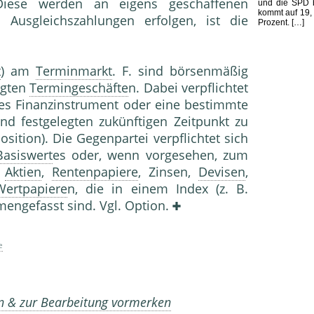
Diese werden an eigens geschaffenen
und die SPD b
kommt auf 19,
 Ausgleichszahlungen erfolgen, ist die
Prozent. […]
t
) am
Terminmarkt
. F. sind börsenmäßig
ngten
Termingeschäfte
n. Dabei verpflichtet
es Finanzinstrument oder eine bestimmte
d festgelegten zukünftigen Zeitpunkt zu
osition). Die Gegenpartei verpflichtet sich
Basiswert
es oder, wenn vorgesehen, zum
f
Aktien
,
Rentenpapiere
, Zinsen,
Devisen
,
Wertpapiere
n, die in einem Index (z. B.
engefasst sind. Vgl. Option.
e
en & zur Bearbeitung vormerken