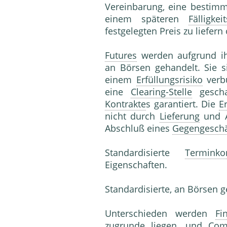
Vereinbarung, eine bestimm
einem späteren
Fälligkei
festgelegten Preis zu liefe
Futures
werden aufgrund ihr
an Börsen gehandelt. Sie 
einem
Erfüllungsrisiko
verbu
eine
Clearing-Stelle
gescha
Kontrakte
s garantiert. Die
E
nicht durch
Lieferung
und 
Abschluß eines
Gegengeschä
Standardisierte
Terminkon
Eigenschaften.
Standardisierte, an Börsen 
Unterschieden werden
Fi
zugrunde liegen, und
Com