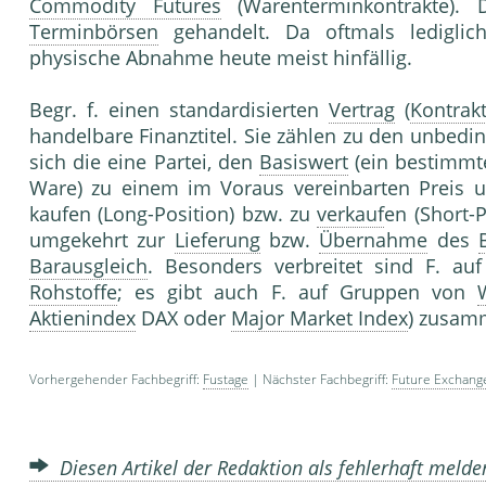
Commodity Futures
(Warenterminkontrakte). 
Terminbörsen
gehandelt. Da oftmals lediglich
physische Abnahme heute meist hinfällig.
Begr. f. einen standardisierten
Vertrag
(
Kontrak
handelbare Finanztitel. Sie zählen zu den unbedi
sich die eine Partei, den
Basiswert
(ein bestimmt
Ware) zu einem im Voraus vereinbarten Preis un
kaufen (Long-Position) bzw. zu
verkauf
en (Short-P
umgekehrt zur
Lieferung
bzw.
Übernahme
des
Barausgleich
. Besonders verbreitet sind F. au
Rohstoffe
; es gibt auch F. auf Gruppen von
Aktienindex
DAX oder
Major Market Index
) zusamm
Vorhergehender Fachbegriff:
Fustage
| Nächster Fachbegriff:
Future Exchang
Diesen Artikel der Redaktion als fehlerhaft meld