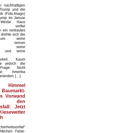
 nachhaltigen
 Trump und die
ik (Foto:Imago)
rump im Januar
Weiße Haus
te, verfiel
 ein vertrautes
 drehte sich die
 um seine
keit, seinen
til, seine
en und seine
arkeit. Kaum
te jedoch die
 Frage. Nicht
t Amerika
erändert. […]
Himmel
 Baumarkt-
ls Vorwand
 den
fall: Jetzt
esewetter
ch
herheitsvorfall”
htlichen False-