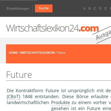
Empfehlungen
A
B
C
D
E
HOME
/
WIRTSCHAFTSLEXIKON
/ Future
Future
Die Kontraktform Future ist ursprünglich mit d
(CBoT)
1848 entstanden. Diese Börse erlaubte e
landwirtschaftlichen
Produkte
zu einem vorher v
gesehen ist ein Future eine