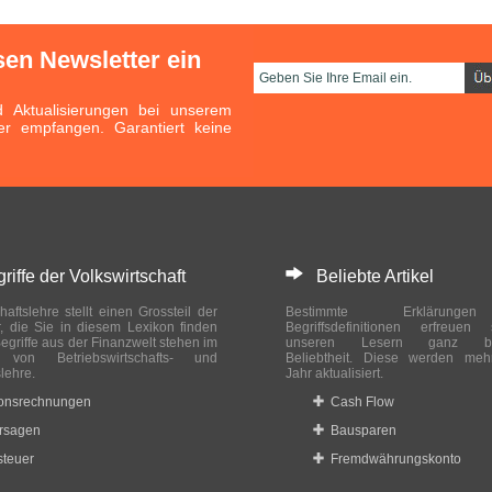
sen Newsletter ein
Aktualisierungen bei unserem
er empfangen. Garantiert keine
ffe der Volkswirtschaft
Beliebte Artikel
haftslehre stellt einen Grossteil der
Bestimmte Erklärung
r, die Sie in diesem Lexikon finden
Begriffsdefinitionen erfreuen
egriffe aus der Finanzwelt stehen im
unseren Lesern ganz bes
ch von Betriebswirtschafts- und
Beliebtheit. Diese werden meh
slehre.
Jahr aktualisiert.
ionsrechnungen
Cash Flow
rsagen
Bausparen
teuer
Fremdwährungskonto