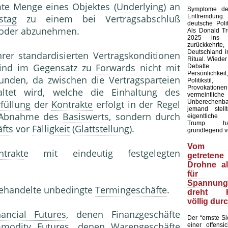
te Menge eines Objektes (
Underlying
) an
Symptome der
Entfremdung:
tstag
zu einem bei Vertragsabschluß
deutsche Polit
rn oder abzunehmen.
Als Donald T
2025 ins 
zurückkehr
Deutschland in
er standardisierten Vertragskonditionen
Ritual. Wieder
sind im Gegensatz zu
Forwards
nicht mit
Debatte
Persönlich
nden, da zwischen die Vertragsparteien
Politiks
Provokation
ltet wird, welche die Einhaltung des
vermeintliche
Unberechenb
rfüllung
der
Kontrakte
erfolgt in der Regel
jemand stell
Abnahme des
Basiswert
s, sondern durch
eigentliche
Trump ha
ft
s vor
Fälligkeit
(
Glattstellung
).
grundlegend v
Vom 
trakt
e mit eindeutig festgelegten
getretene
Drohne a
für
Spannungs
gehandelte unbedingte
Termingeschäfte
.
dreht Ki
völlig dur
nancial Futures
, denen Finanzgeschäfte
Der “ernste Sic
modity Futures
, denen Warengeschäfte
einer offensic