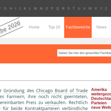
F
G
H
I
J
K
L
M
N
O
P
Q
R
S
T
U
V
W
X
Y
Z
Home
Top 10
Fachbereiche
News
er
Gründung
des
Chicago Board of Trade
Ameri
weitergez
s Farmern, ihre noch nicht geernteten,
Deutschla
ereinbarten Preis zu
verkauf
en. Rechtlich
Parteie
 für beide Kontraktparteien verbindliche
neue Welt