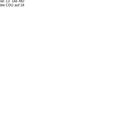
ei 13. Die AfD
 die CDU auf 18