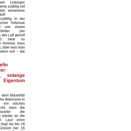
 am Leipziger
ine zufällig mit
der versehene
off-
zufällig in der
scher Antonow
nd von einem
tarbeiter per
der Luft geholt
nkt zwar so
 Himmel, dass
ß, über was man
dern soll – die
efin
er:
n, solange
 Eigentum
 dem Mauerfall
sche Wahnsinn in
 ein solches
cht, dass die
gepartei die
n wieder an die
. Laut einer
iegt sie bei 18
 Grünen bei 16