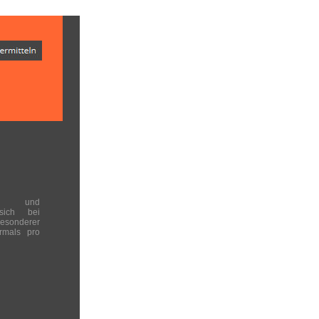
en und
 sich bei
onderer
rmals pro