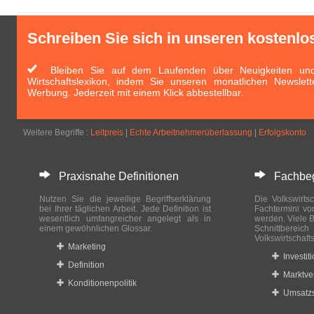
Schreiben Sie sich in unseren kostenlo
Bleiben Sie auf dem Laufenden über Neuigkeiten und 
Wirtschaftslexikon, indem Sie unseren monatlichen Newslett
Werbung. Jederzeit mit einem Klick abbestellbar.
Weitere Begriffe :
Leitpreis
|
Echte Arbeitnehmerüberlassung
|
Erfolgskonto
Praxisnahe Definitionen
Fachbegri
Nutzen Sie die jeweilige Begriffserklärung
Die Volkswirtsc
bei Ihrer täglichen Arbeit. Jede Definition ist
Fachtermini vo
wesentlich umfangreicher angelegt als in
werden. Viele B
einem gewöhnlichen Glossar.
Schnittberei
Volkswirtschaft
Marketing
Investit
Definition
Marktve
Konditionenpolitik
Umsatzs