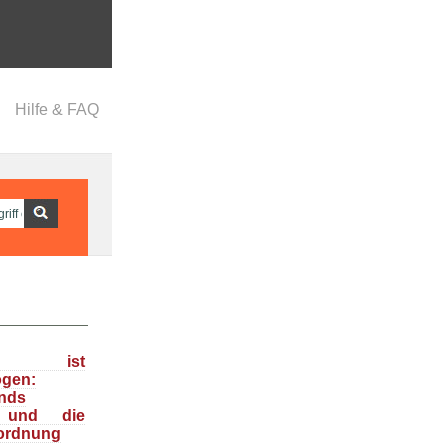
Hilfe & FAQ
ka ist
ogen:
nds
n und die
ordnung