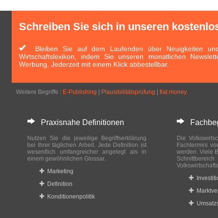
Schreiben Sie sich in unseren kostenlo
Bleiben Sie auf dem Laufenden über Neuigkeiten und 
Wirtschaftslexikon, indem Sie unseren monatlichen Newslett
Werbung. Jederzeit mit einem Klick abbestellbar.
Weitere Begriffe :
E-Publishing
|
Plausibilitätsprüfung
|
fiat money
Praxisnahe Definitionen
Fachbegri
Nutzen Sie die jeweilige Begriffserklärung
Die Volkswirtsc
bei Ihrer täglichen Arbeit. Jede Definition ist
Fachtermini vo
wesentlich umfangreicher angelegt als in
werden. Viele B
einem gewöhnlichen Glossar.
Schnittberei
Volkswirtschaft
Marketing
Investit
Definition
Marktve
Konditionenpolitik
Umsatzs