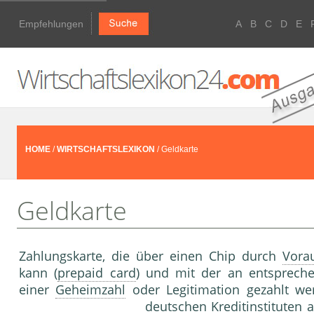
Empfehlungen
A
B
C
D
E
HOME
/
WIRTSCHAFTSLEXIKON
/ Geldkarte
Geldkarte
Zahlungskarte, die über einen Chip durch
Vora
kann (
prepaid card
) und mit der an entsprech
einer
Geheimzahl
oder Legitimation gezahlt we
deutschen
Kreditinstitute
n 