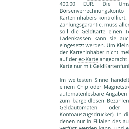
400,00 EUR. Die Ums
Börsenverrechnungsk
Karteninhabers kontrolliert.
Zahlungsgarantie
, muss alle
soll die GeldKarte einen 
Ladenkassen kann sie au
eingesetzt werden. Um Klein
der Karteninhaber nicht me
auf der
ec-Karte
angebracht 
Karte nur mit GeldKartenfunk
Im weitesten Sinne handel
einem Chip oder Magnetstr
automatenlesbare Angaben
zum
bargeldlos
en Bezahle
Geldautomat
en oder f
Kontoauszugsdrucker
). In 
denen nur in
Filiale
n des a
verfügt werden kann, und
e