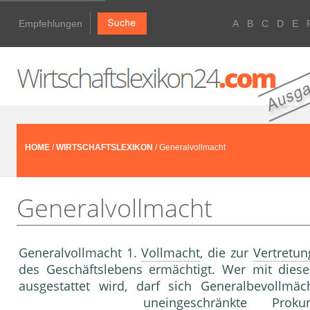
Empfehlungen
A
B
C
D
E
HOME
/
WIRTSCHAFTSLEXIKON
/ Generalvollmacht
Generalvollmacht
Generalvollmacht 1.
Vollmacht
, die zur
Vertretun
des Geschäftslebens ermächtigt. Wer mit dieser
ausgestattet wird, darf sich Generalbevollmä
uneingeschränkte
Proku