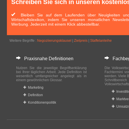
Schreiben Sie sich in unseren kostenlo
Bleiben Sie auf dem Laufenden über Neuigkeiten und 
Wirtschaftslexikon, indem Sie unseren monatlichen Newslett
Werbung. Jederzeit mit einem Klick abbestellbar.
Weitere Begriffe :
Negoziierungsklausel
|
Zielpreis
|
Staffelanleihe
Praxisnahe Definitionen
Fachbegri
Nutzen Sie die jeweilige Begriffserklärung
Die Volkswirtsc
bei Ihrer täglichen Arbeit. Jede Definition ist
Fachtermini vo
wesentlich umfangreicher angelegt als in
werden. Viele B
einem gewöhnlichen Glossar.
Schnittberei
Volkswirtschaft
Marketing
Investit
Definition
Marktve
Konditionenpolitik
Umsatzs